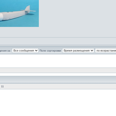
ения за:
Поле сортировки
 11