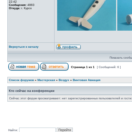
22:42
Сообщения:
4883
Откуда:
г. Курск
Вернуться к началу
Показать сообщ
Страница
1
из
1
[ Сообщений: 6 ]
Список форумов
»
Мастерская
»
Воздух
»
Винтовая Авиация
Кто сейчас на конференции
Сейчас этот форум просматривают: нет зарегистрированных пользователей и гости:
Найти: