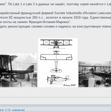
e". По Late 1 и Late 2 я данных не нашёл, поэтому серия начнётся с Lat
 разработанный французской фирмой Societe Industrielle d'Aviation Lat
mson 8Z мощностью 260 л.с., взлетел в начале 1919 года. Единственный
ки почты на линиях Франция-Испания-Марокко".
дить реконструкцию своими силами и надеюсь на конструктивную помощ
ere, 1:72, самоделки