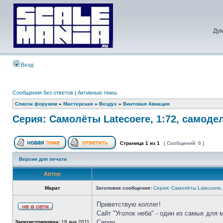
Дум
Вход
Сообщения без ответов
|
Активные темы
Список форумов
»
Мастерская
»
Воздух
»
Винтовая Авиация
Серия: Самолёты Latecoere, 1:72, самоде
Страница
1
из
1
[ Сообщений: 6 ]
Версия для печати
Автор
Марат
Заголовок сообщения:
Серия: Самолёты Latecoere,
Приветствую коллег!
Сайт "Уголок неба" - один из самых для
Серии...
Зарегистрирован:
18 янв 2011