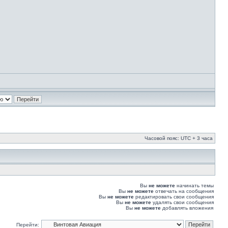
Часовой пояс: UTC + 3 часа
Вы
не можете
начинать темы
Вы
не можете
отвечать на сообщения
Вы
не можете
редактировать свои сообщения
Вы
не можете
удалять свои сообщения
Вы
не можете
добавлять вложения
Перейти: