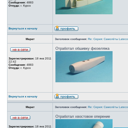
Сообщения:
4883
Откуда:
г. Курск
Вернуться к началу
Марат
Заголовок сообщения:
Re: Серия: Самолёты Lateco
Отработал обшивку фюзеляжа
Зарегистрирован:
18 янв 2011
22:42
Сообщения:
4883
Откуда:
г. Курск
Вернуться к началу
Марат
Заголовок сообщения:
Re: Серия: Самолёты Lateco
Отработал хвостовое оперение
Зарегистрирован:
18 янв 2011