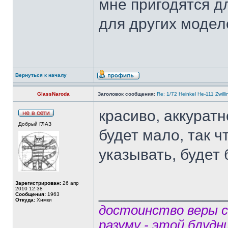
мне пригодятся д
для других модел
Вернуться к началу
GlassNaroda
Заголовок сообщения:
Re: 1/72 Heinkel He-111 Zwil
красиво, аккуратн
Добрый ГЛАЗ
будет мало, так ч
указывать, будет
Зарегистрирован:
26 апр
______________
2010 12:38
Сообщения:
1963
Откуда:
Химки
достоинство веры 
разуму - этой блудн