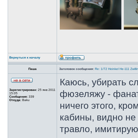
Вернуться к началу
Паша
Заголовок сообщения:
Re: 1/72 Heinkel He-111 Zwil
Каюсь, убирать с
Зарегистрирован:
25 янв 2011
фюзеляжу - фанат
15:05
Сообщения:
339
Откуда:
Baku
ничего этого, кр
кабины, видно не
травло, имитиру