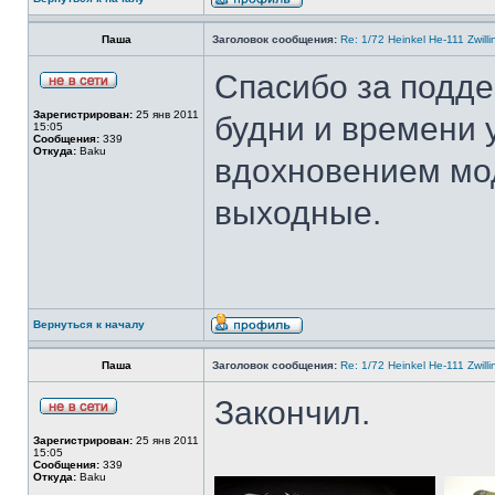
Паша
Заголовок сообщения:
Re: 1/72 Heinkel He-111 Zwil
Спасибо за подде
Зарегистрирован:
25 янв 2011
будни и времени 
15:05
Сообщения:
339
Откуда:
Baku
вдохновением мо
выходные.
Вернуться к началу
Паша
Заголовок сообщения:
Re: 1/72 Heinkel He-111 Zwil
Закончил.
Зарегистрирован:
25 янв 2011
15:05
Сообщения:
339
Откуда:
Baku