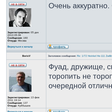
Очень аккуратно.
Зарегистрирован:
05 дек
2013 05:36
Сообщения:
160
Откуда:
Москва
Вернуться к началу
BorisV
Заголовок сообщения:
Re: 1/72 Heinkel He-111 Zwil
Фуад, дружище, с
торопить не торо
очередной отличн
Зарегистрирован:
13 фев
2011 19:14
Сообщения:
137
Откуда:
Куйбышев
Вернуться к началу