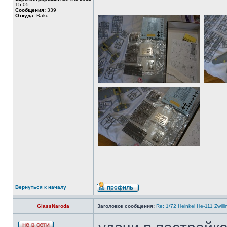
15:05
Сообщения:
339
Откуда:
Baku
Вернуться к началу
GlassNaroda
Заголовок сообщения:
Re: 1/72 Heinkel He-111 Zwil