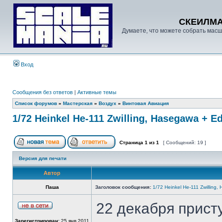
СКЕИЛМ
Думаете, что можете собрать масш
Вход
Сообщения без ответов
|
Активные темы
Список форумов
»
Мастерская
»
Воздух
»
Винтовая Авиация
1/72 Heinkel He-111 Zwilling, Hasegawa + E
Страница
1
из
1
[ Сообщений: 19 ]
Версия для печати
Автор
Паша
Заголовок сообщения:
1/72 Heinkel He-111 Zwilling
22 декабря присту
Зарегистрирован:
25 янв 2011