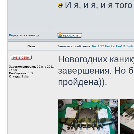
И я, и я, и я тог
Вернуться к началу
Паша
Заголовок сообщения:
Re: 1/72 Heinkel He-111 Zwil
Новогодних каник
Зарегистрирован:
25 янв 2011
завершения. Но б
15:05
Сообщения:
339
Откуда:
Baku
пройдена)).