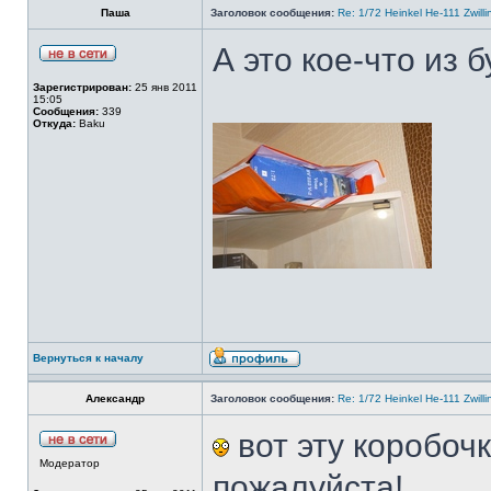
Паша
Заголовок сообщения:
Re: 1/72 Heinkel He-111 Zwil
А это кое-что из б
Зарегистрирован:
25 янв 2011
15:05
Сообщения:
339
Откуда:
Baku
Вернуться к началу
Александр
Заголовок сообщения:
Re: 1/72 Heinkel He-111 Zwil
вот эту коробоч
Модератор
пожалуйста!