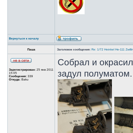
Вернуться к началу
Паша
Заголовок сообщения:
Re: 1/72 Heinkel He-111 Zwil
Собрал и окрасил
Зарегистрирован:
25 янв 2011
задул полуматом.
15:05
Сообщения:
339
Откуда:
Baku