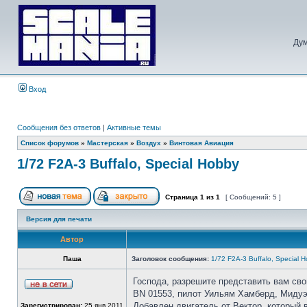
Дум
Вход
Сообщения без ответов
|
Активные темы
Список форумов
»
Мастерская
»
Воздух
»
Винтовая Авиация
1/72 F2A-3 Buffalo, Special Hobby
Страница
1
из
1
[ Сообщений: 5 ]
Версия для печати
Автор
Паша
Заголовок сообщения:
1/72 F2A-3 Buffalo, Special 
Господа, разрешите представить вам св
BN 01553, пилот Уильям Хамберд, Мидуэ
Добавлен двигатель от Вектор, который 
Зарегистрирован:
25 янв 2011