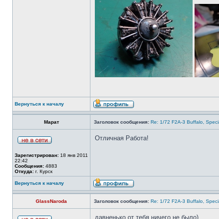
Вернуться к началу
Марат
Заголовок сообщения:
Re: 1/72 F2A-3 Buffalo, Spec
Отличная Работа!
Зарегистрирован:
18 янв 2011
22:42
Сообщения:
4883
Откуда:
г. Курск
Вернуться к началу
GlassNaroda
Заголовок сообщения:
Re: 1/72 F2A-3 Buffalo, Spec
давненько от тебя ничего не было)