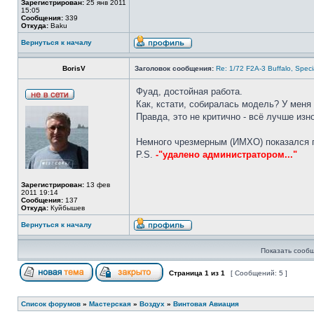
Зарегистрирован:
25 янв 2011
15:05
Сообщения:
339
Откуда:
Baku
Вернуться к началу
BorisV
Заголовок сообщения:
Re: 1/72 F2A-3 Buffalo, Spec
Фуад, достойная работа.
Как, кстати, собиралась модель? У меня
Правда, это не критично - всё лучше и
Немного чрезмерным (ИМХО) показался 
P.S.
-"удалено администратором..."
Зарегистрирован:
13 фев
2011 19:14
Сообщения:
137
Откуда:
Куйбышев
Вернуться к началу
Показать сообщ
Страница
1
из
1
[ Сообщений: 5 ]
Список форумов
»
Мастерская
»
Воздух
»
Винтовая Авиация