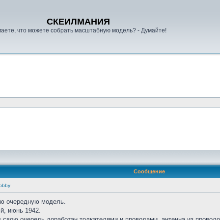
СКЕИЛМАНИЯ
аете, что можете собрать масштабную модель? - Думайте!
Сообщение
Hobby
ою очередную модель.
й, июнь 1942.
в свою очередь доработан толкателями и проводами, антенна из проволо