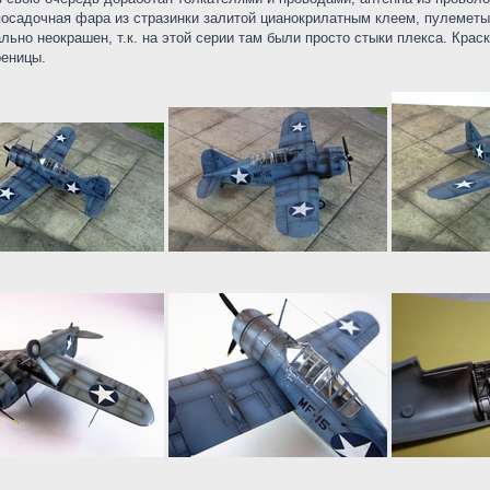
осадочная фара из стразинки залитой цианокрилатным клеем, пулеметы 
ьно неокрашен, т.к. на этой серии там были просто стыки плекса. Крас
реницы.