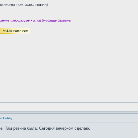
великолепном исполнении)
нуть шею разуму - этой блуднице дьявола
ial Hobby
е. Там резина была. Сегодня вечерком сделаю.