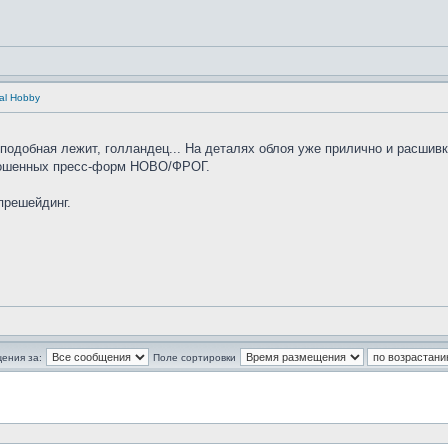
ial Hobby
 подобная лежит, голландец... На деталях облоя уже прилично и расшивк
зношенных пресс-форм НОВО/ФРОГ.
прешейдинг.
ения за:
Поле сортировки