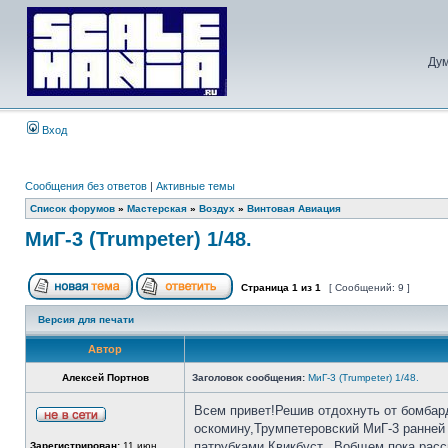
Дум
Вход
Сообщения без ответов
|
Активные темы
Список форумов
»
Мастерская
»
Воздух
»
Винтовая Авиация
МиГ-3 (Trumpeter) 1/48.
Страница
1
из
1
[ Сообщений: 9 ]
Версия для печати
Автор
Алексей Портнов
Заголовок сообщения:
МиГ-3 (Trumpeter) 1/48.
Всем привет!Решив отдохнуть от бомбар
оскомину,Трумпетеровский МиГ-3 ранней
патрубками Квикбуст...Вобщем,пока расс
Зарегистрирован:
11 июн