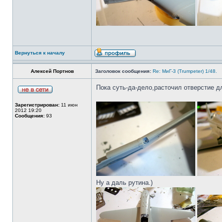
Вернуться к началу
Алексей Портнов
Заголовок сообщения:
Re: МиГ-3 (Trumpeter) 1/48.
Пока суть-да-дело,расточил отверстие 
Зарегистрирован:
11 июн
2012 19:20
Сообщения:
93
Ну а даль рутина.)