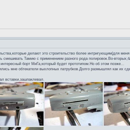
льства,которые делают это строительство более интригующим(для меня
ть смешивать Тамию с применением разного рода полировок.Во-вторых,б
интересный борт МиГа,который будет прототипом.Но об этом позже...
ились мне обтекатели выхлопных патрубков.Долго размышлял как их сде
ал вставки,зашпаклевал.