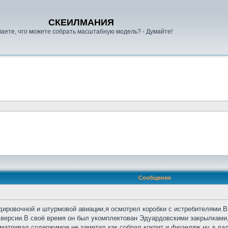
СКЕИЛМАНИЯ
аете, что можете собрать масштабную модель? - Думайте!
Сообщение
дировочной и штурмовой авиации,я осмотрел коробки с истребителями.В
 версии.В своё время он был укомплектован Эдуардовскими закрылками,
матривал содержимое,не заметил как собрал кокпит и фюзеляж,ну а дал