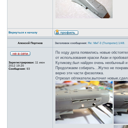
Вернуться к началу
Алексей Портнов
Заголовок сообщения:
Re: МиГ-3 (Trumpeter) 1/48.
По ходу дела появились новые обстояте
от использования краски Акан и пробова
Куликову,был найден очень необычный и 
Зарегистрирован:
11 июн
2012 19:20
Продолжаем собирать...Жутко не понрав
Сообщения:
93
верно эти части фюзеляжа.
Отрезал обтекатели,выточил новые,сдел