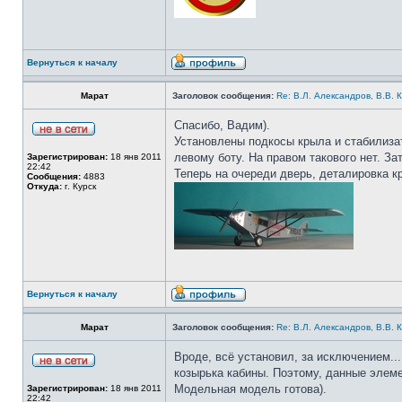
Вернуться к началу
Марат
Заголовок сообщения:
Re: В.Л. Александров, В.В. 
Спасибо, Вадим).
Установлены подкосы крыла и стабилизат
левому боту. На правом такового нет. За
Зарегистрирован:
18 янв 2011
22:42
Теперь на очереди дверь, деталировка к
Сообщения:
4883
Откуда:
г. Курск
Вернуться к началу
Марат
Заголовок сообщения:
Re: В.Л. Александров, В.В. 
Вроде, всё установил, за исключением..
козырька кабины. Поэтому, данные элеме
Модельная модель готова).
Зарегистрирован:
18 янв 2011
22:42