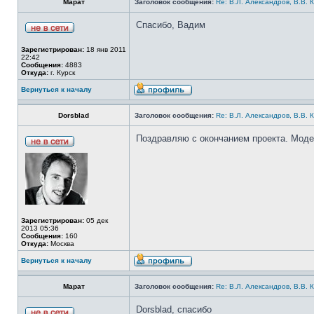
Марат
Заголовок сообщения:
Re: В.Л. Александров, В.В. 
Спасибо, Вадим
Зарегистрирован:
18 янв 2011
22:42
Сообщения:
4883
Откуда:
г. Курск
Вернуться к началу
Dorsblad
Заголовок сообщения:
Re: В.Л. Александров, В.В. 
Поздравляю с окончанием проекта. Моде
Зарегистрирован:
05 дек
2013 05:36
Сообщения:
160
Откуда:
Москва
Вернуться к началу
Марат
Заголовок сообщения:
Re: В.Л. Александров, В.В. 
Dorsblad, спасибо