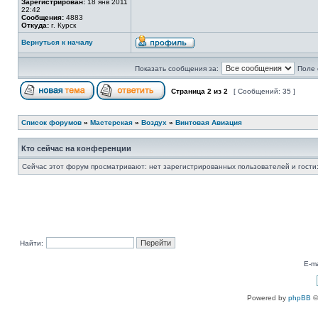
Зарегистрирован:
18 янв 2011
22:42
Сообщения:
4883
Откуда:
г. Курск
Вернуться к началу
Показать сообщения за:
Поле 
Страница
2
из
2
[ Сообщений: 35 ]
Список форумов
»
Мастерская
»
Воздух
»
Винтовая Авиация
Кто сейчас на конференции
Сейчас этот форум просматривают: нет зарегистрированных пользователей и гости:
Найти:
E-ma
Powered by
phpBB
©