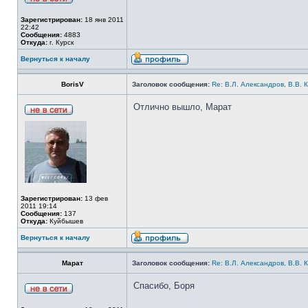
Зарегистрирован:
18 янв 2011
22:42
Сообщения:
4883
Откуда:
г. Курск
Вернуться к началу
BorisV
Заголовок сообщения:
Re: В.Л. Александров, В.В. 
Отлично вышло, Марат
Зарегистрирован:
13 фев
2011 19:14
Сообщения:
137
Откуда:
Куйбышев
Вернуться к началу
Марат
Заголовок сообщения:
Re: В.Л. Александров, В.В. 
Спасибо, Боря