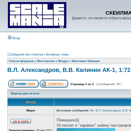
СКЕИЛМ
Думаете, что можете собрать масш
Вход
Сообщения без ответов
|
Активные темы
Список форумов
»
Мастерская
»
Воздух
»
Винтовая Авиация
В.Л. Александров, В.В. Калинин АК-1, 1:7
Страница
2
из
2
[ Сообщений: 35 ]
Версия для печати
Автор
Марат
Заголовок сообщения:
Re: В.Л. Александров, В.В. 
Помешали))).
Остеклил и "зарамил" кабину пассажиров
Зарегистрирован:
18 янв 2011