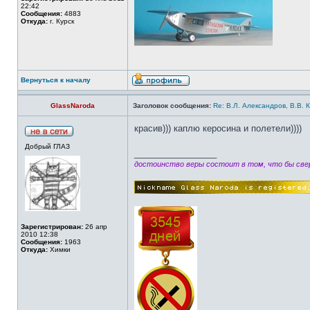
22:42
Сообщения:
4883
Откуда:
г. Курск
Вернуться к началу
GlassNaroda
Заголовок сообщения:
Re: В.Л. Александров, В.В. 
красив))) каплю керосина и полетели))))
Добрый ГЛАЗ
_________________
достоинство веры состоит в том, что бы свер
Зарегистрирован:
26 апр
2010 12:38
Сообщения:
1963
Откуда:
Химки