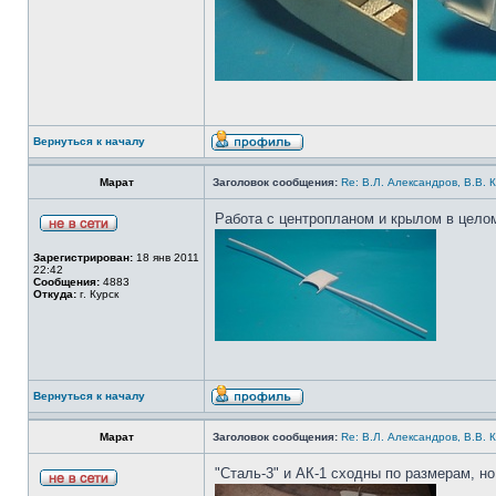
Вернуться к началу
Марат
Заголовок сообщения:
Re: В.Л. Александров, В.В. 
Работа с центропланом и крылом в цело
Зарегистрирован:
18 янв 2011
22:42
Сообщения:
4883
Откуда:
г. Курск
Вернуться к началу
Марат
Заголовок сообщения:
Re: В.Л. Александров, В.В. 
"Сталь-3" и АК-1 сходны по размерам, но