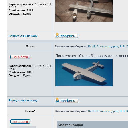
Зарегистрирован:
18 янв 2011
22:42
Сообщения:
4883
Откуда:
г. Курск
Вернуться к началу
Марат
Заголовок сообщения:
Re: В.Л. Александров, В.В. 
Пока сохнет "Сталь-3", поработал с дан
Зарегистрирован:
18 янв 2011
22:42
Сообщения:
4883
Откуда:
г. Курск
Вернуться к началу
BorisV
Заголовок сообщения:
Re: В.Л. Александров, В.В. 
Марат писал(а):