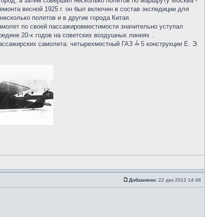
город, а затем совершил несколько полетов по маршруту Москва -
емонта весной 1925 г. он был включен в состав экспедиции для
есколько полетов и в другие города Китая.
амолет по своей пассажировместимости значительно уступал
редине 20-х годов на советских воздушных линиях .
ассажирских самолета: четырехместный ГАЗ ╧ 5 конструкции Е. Э.
Добавлено:
22 дек 2012 14:48