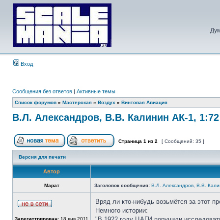
Дум
Вход
Сообщения без ответов
|
Активные темы
Список форумов
»
Мастерская
»
Воздух
»
Винтовая Авиация
В.Л. Александров, В.В. Калинин АК-1, 1:7
Страница
1
из
2
[ Сообщений: 35 ]
Версия для печати
Автор
Марат
Заголовок сообщения:
В.Л. Александров, В.В. Кали
Вряд ли кто-нибудь возьмётся за этот пр
Немного истории:
"В 1922 году ЦАГИ поручили исследоват
Зарегистрирован:
18 янв 2011