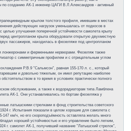
ы по созданию AК-1 инженер ЦАГИ В.Л.Александров - активный
с трапециевидным крылом толстого профиля, имевшим в местах
менения действующих нагрузок уменьшалась от подкосов в
 с целью улучшения поперечной устойчивости самолета крылу
а перед центропланом крыла оборудовали открытую двухместную
е двух пассажиров, находилась в фюзеляже под центропланом
ми лонжеронами и ферменными нервюрами. Фюзеляж также
лизатор с симметричным профилем и с отрицательным углом
лаждения Р.В.9 "Сальмсон", равная 155-170 л. с., который
устаревшим и довольно тяжелым, он имел репутацию наиболее
 обстоятельством в то время в условиях практически полного
ском обслуживании, а также к водорадиаторам типа Ламблена
лета АК-1. Они устанавливались по бортам фюзеляжа у
сенные латышскими стрелками в фонд строительства советского
1924 г. Испытания показали в целом хорошие для самолета с
-147 км/ч, но его скороподъёмность оставляла желать много
 обладал хорошей устойчивостью и его управление было легким,
24 г. самолет АК-1, получивший название "Латышский стрелок",