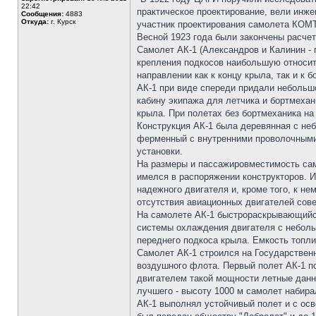
22:42
практическое проектирование, вели инж
Сообщения:
4883
Откуда:
г. Курск
участник проектирования самолета КОМ
Весной 1923 года были закончены расчеты
Самолет АК-1 (Александров и Калинин -
крепления подкосов наибольшую относит
направлении как к концу крыла, так и 
АК-1 при виде спереди придали небольш
кабину экипажа для летчика и бортмеха
крыла. При полетах без бортмеханика на
Конструкция АК-1 была деревянная с н
ферменный с внутренними проволочными
установки.
На размеры и пассажировместимость само
имелся в распоряжении конструкторов. И
надежного двигателя и, кроме того, к н
отсутствия авиационных двигателей сове
На самолете АК-1 быстрораскрывающийся
системы охлаждения двигателя с небол
переднего подкоса крыла. Емкость топли
Самолет АК-1 строился на Государственн
воздушного флота. Первый полет АК-1 п
двигателем такой мощности летные данны
лучшего - высоту 1000 м самолет набира
АК-1 выполнял устойчивый полет и с осв