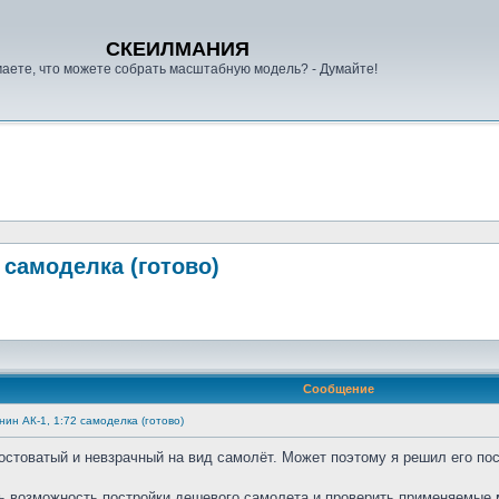
СКЕИЛМАНИЯ
аете, что можете собрать масштабную модель? - Думайте!
2 самоделка (готово)
Сообщение
нин АК-1, 1:72 самоделка (готово)
остоватый и невзрачный на вид самолёт. Может поэтому я решил его пос
ь возможность постройки дешевого самолета и проверить применяемые м