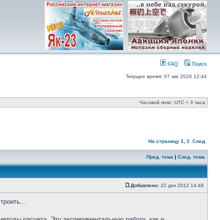
FAQ
Поиск
Текущее время: 07 авг 2026 12:44
Часовой пояс: UTC + 3 часа
На страницу
1
,
2
След.
Пред. тема
|
След. тема
Добавлено:
22 дек 2012 14:48
троить...
етоды расчета. Эту экспериментальную работу, как и