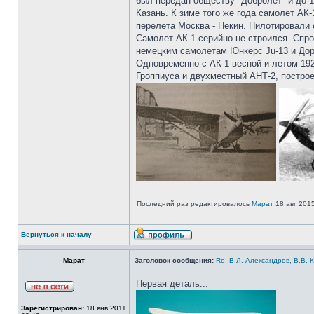
был передан обществу "Добролет" и до 1
Казань. К зиме того же года самолет АК-
перелета Москва - Пекин. Пилотировали 
Самолет АК-1 серийно не строился. Спр
немецким самолетам Юнкерc Ju-13 и Дорн
Одновременно с АК-1 весной и летом 19
Гроппиуса и двухместный АНТ-2, постро
Последний раз редактировалось
Марат
18 авг 2015
Вернуться к началу
Марат
Заголовок сообщения:
Re: В.Л. Александров, В.В. 
Первая деталь...
Зарегистрирован:
18 янв 2011