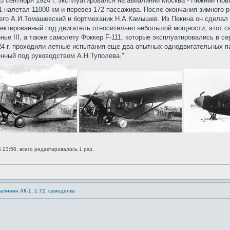
5 сентября 1924 г. эксплуатировался на авиалинии Москва - Нижний Нов
1 налетал 11000 км и перевез 172 пассажира. После окончания зимнего р
его А.И.Томашевский и бортмеханик Н.А.Камышев. Из Пекина он сделал н
оектированный под двигатель относительно небольшой мощности, этот с
ье III, а также самолету Фоккер F-111, которые эксплуатировались в се
24 г. проходили летные испытания еще два опытных однодвигательных п
енный под руководством А.Н.Туполева."
 23:56, всего редактировалось 1 раз.
Калинин АК-1, 1:72, самоделка