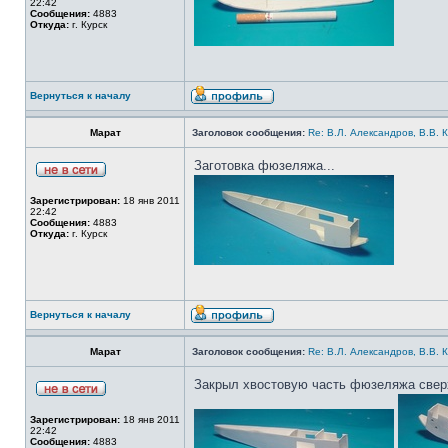
22:42
Сообщения:
4883
Откуда:
г. Курск
Вернуться к началу
Марат
Заголовок сообщения:
Re: В.Л. Александров, В.В. 
Заготовка фюзеляжа...
Зарегистрирован:
18 янв 2011
22:42
Сообщения:
4883
Откуда:
г. Курск
Вернуться к началу
Марат
Заголовок сообщения:
Re: В.Л. Александров, В.В. 
Закрыл хвостовую часть фюзеляжа сверх
Зарегистрирован:
18 янв 2011
22:42
Сообщения:
4883