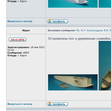
Откуда:
г. Курск
Вернуться к началу
Марат
Заголовок сообщения:
Re: В.Л. Александров, В.В. 
Установлены пол и деревянная скамейка 
Зарегистрирован:
18 янв 2011
22:42
Сообщения:
4883
Откуда:
г. Курск
Вернуться к началу