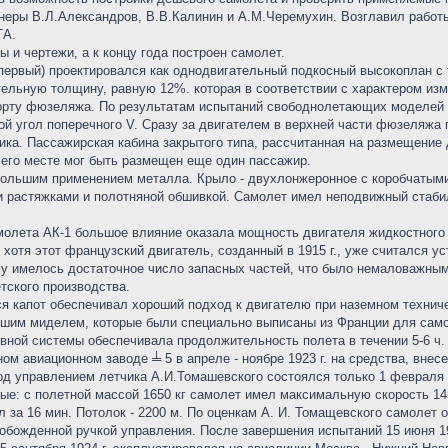
енеры В.Л.Александров, В.В.Калинин и А.М.Черемухин. Возглавил работ
ТА.
 и чертежи, а к концу года построен самолет.
 первый) проектировался как однодвигательный подкосный высокоплан 
ельную толщину, равную 12%. которая в соответствии с характером из
к борту фюзеляжа. По результатам испытаний свободнолетающих моделей
ой угол поперечного V. Сразу за двигателем в верхней части фюзеляж
ника. Пассажирская кабина закрытого типа, рассчитанная на размещени
 его месте мог быть размещен еще один пассажир.
ебольшим применением металла. Крыло - двухлонжеронное с коробчаты
 растяжками и полотняной обшивкой. Самолет имел неподвижный стаби
лета АК-1 большое влияние оказала мощность двигателя жидкостного ох
 хотя этот французский двигатель, созданный в 1915 г., уже считался 
ему имелось достаточное число запасных частей, что было немаловажным
тского производства.
 капот обеспечивал хороший подход к двигателю при наземном техниче
ьшим миделем, которые были специально выписаны из Франции для само
вной системы обеспечивала продолжительность полета в течении 5-6 ч.
ом авиационном заводе ╧ 5 в апреле - ноябре 1923 г. на средства, вне
од управлением летчика А.И.Томашевского состоялся только 1 февраля 
е: с полетной массой 1650 кг самолет имел максимальную скорость 145
л за 16 мин. Потолок - 2200 м. По оценкам А. И. Томащевского самолет
обожденной ручкой управления. После завершения испытаний 15 июня 19