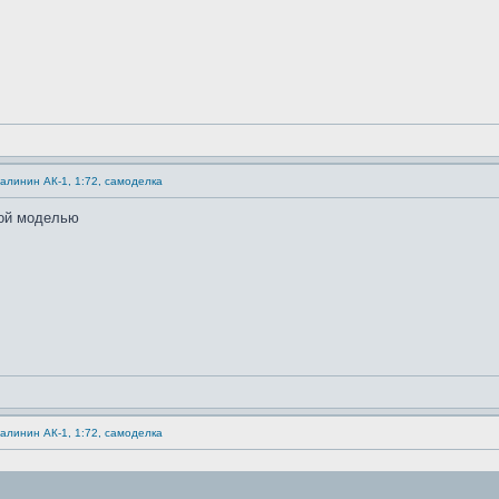
Калинин АК-1, 1:72, самоделка
ной моделью
Калинин АК-1, 1:72, самоделка