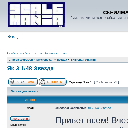
СКЕИЛМ
Думаете, что можете собрать масш
Вход
Сообщения без ответов
|
Активные темы
Список форумов
»
Мастерская
»
Воздух
»
Винтовая Авиация
Як-3 1/48 Звезда
Страница
1
из
1
[ Сообщений: 23 ]
Версия для печати
Автор
Иван
Заголовок сообщения:
Як-3 1/48 Звезда
Привет всем! Вчер
Модератор