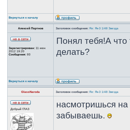
Вернуться к началу
Алексей Портнов
Заголовок сообщения:
Re: Як-3 1/48 Звезда
Понял тебя!А что
Зарегистрирован:
11 июн
делать?
2012 19:20
Сообщения:
93
Вернуться к началу
GlassNaroda
Заголовок сообщения:
Re: Як-3 1/48 Звезда
насмотришься на 
Добрый ГЛАЗ
забываешь.