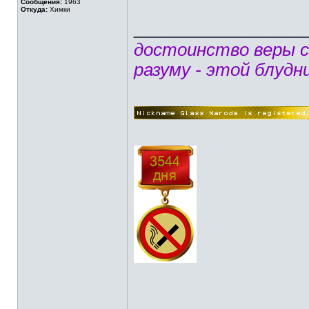
Сообщения:
1963
Откуда:
Химки
______________
достоинство веры 
разуму - этой блудн