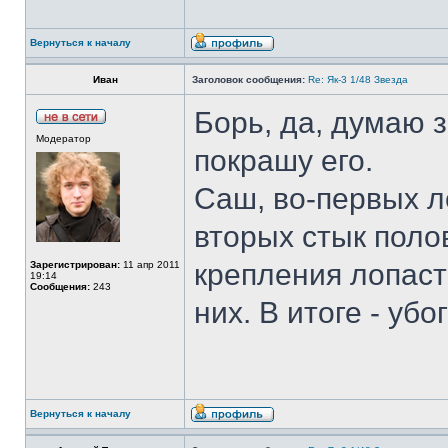
Вернуться к началу
Иван
Заголовок сообщения:
Re: Як-3 1/48 Звезда
Борь, да, думаю 
Модератор
покрашу его.
Саш, во-первых л
вторых стык поло
крепления лопаст
Зарегистрирован:
11 апр 2011
19:14
Сообщения:
243
них. В итоге - уб
Вернуться к началу