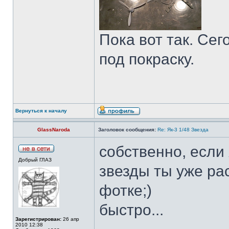
Пока вот так. Се
под покраску.
Вернуться к началу
GlassNaroda
Заголовок сообщения:
Re: Як-3 1/48 Звезда
собственно, если
Добрый ГЛАЗ
звезды ты уже ра
фотке;)
быстро...
Зарегистрирован:
26 апр
2010 12:38