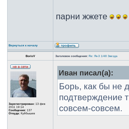
парни жжете
Вернуться к началу
BorisV
Заголовок сообщения:
Re: Як-3 1/48 Звезда
Иван писал(а):
Борь, как бы не 
подтверждение то
Зарегистрирован:
13 фев
совсем-совсем.
2011 19:14
Сообщения:
137
Откуда:
Куйбышев