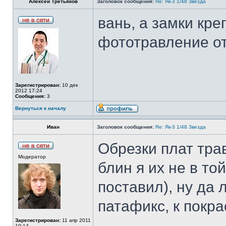
Алексей Третьяков
Заголовок сообщения:
Re: Як-3 1/48 Звезда
вань, а замки кре
фототравление от
Зарегистрирован:
10 дек
2012 17:24
Сообщения:
3
Вернуться к началу
Иван
Заголовок сообщения:
Re: Як-3 1/48 Звезда
Обрезки плат тра
Модератор
блин я их не в то
поставил), ну да 
патафикс, к покра
Зарегистрирован:
11 апр 2011
19:14