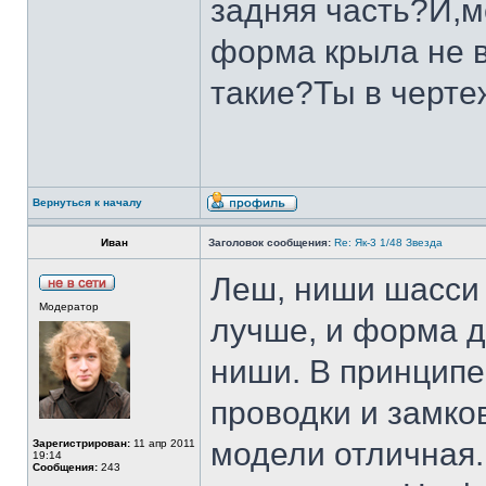
задняя часть?И,м
форма крыла не в
такие?Ты в черте
Вернуться к началу
Иван
Заголовок сообщения:
Re: Як-3 1/48 Звезда
Леш, ниши шасси 
Модератор
лучше, и форма д
ниши. В принципе
проводки и замко
модели отличная.
Зарегистрирован:
11 апр 2011
19:14
Сообщения:
243