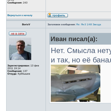
Сообщения:
243
Вернуться к началу
BorisV
Заголовок сообщения:
Re: Як-3 1/48 Звезда
Иван писал(а):
Нет. Смысла нет
и так, но её бан
Зарегистрирован:
13 фев
2011 19:14
Сообщения:
137
Откуда:
Куйбышев