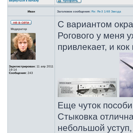
Вернуться к началу
Иван
Заголовок сообщения:
Re: Як-3 1/48 Звезда
С вариантом окра
Модератор
Рогового у меня 
привлекает, и кок
Зарегистрирован:
11 апр 2011
19:14
Сообщения:
243
Еще чуток пособи
Стыковка отлична
небольшой уступ,