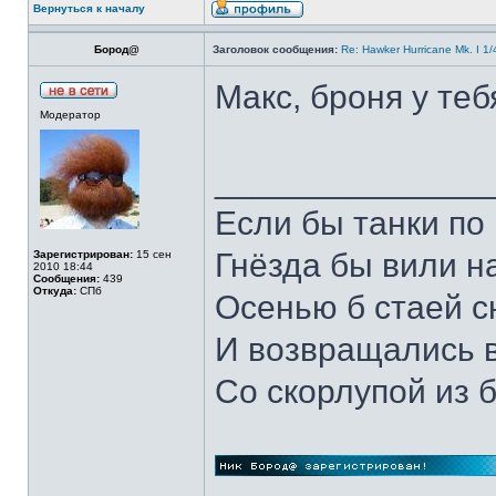
Вернуться к началу
Бород@
Заголовок сообщения:
Re: Hawker Hurricane Mk. I 1
Макс, броня у те
Модератор
______________
Если бы танки по 
Гнёзда бы вили н
Зарегистрирован:
15 сен
2010 18:44
Сообщения:
439
Откуда:
СПб
Осенью б стаей 
И возвращались 
Со скорлупой из 