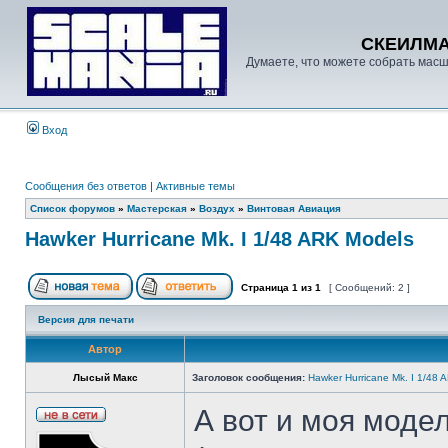
СКЕИЛМ
Думаете, что можете собрать масш
Вход
Сообщения без ответов
|
Активные темы
Список форумов
»
Мастерская
»
Воздух
»
Винтовая Авиация
Hawker Hurricane Mk. I 1/48 ARK Models
Страница
1
из
1
[ Сообщений: 2 ]
Версия для печати
Автор
Лысый Макс
Заголовок сообщения:
Hawker Hurricane Mk. I 1/48 
А вот и моя моде