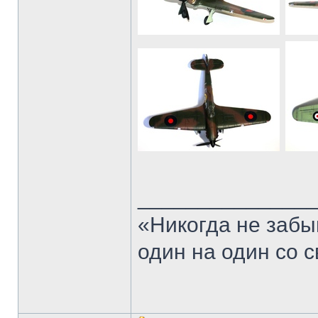
______________
«Никогда не забы
один на один со 