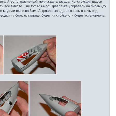
тить. А вот с травленкой меня ждала засада. Конструкция шасси
ь все вместе... не тут то было. Травленка упиралась на пирамиду.
в модели шире на 3мм. А травленка сделана точь в точь под
водки на борт, остальная будет на стойке или будет установлена