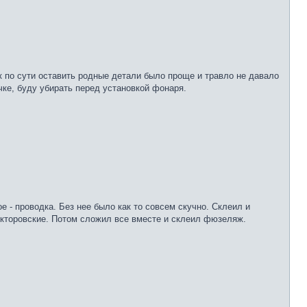
ак по сути оставить родные детали было проще и травло не давало
чке, буду убирать перед установкой фонаря.
 - проводка. Без нее было как то совсем скучно. Склеил и
екторовские. Потом сложил все вместе и склеил фюзеляж.