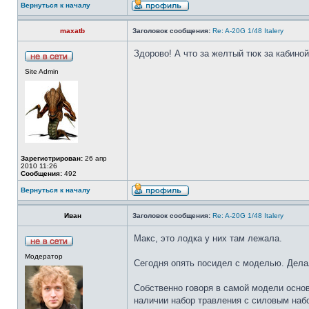
Вернуться к началу
maxatb
Заголовок сообщения:
Re: A-20G 1/48 Italery
Здорово! А что за желтый тюк за кабино
Site Admin
Зарегистрирован:
26 апр
2010 11:26
Сообщения:
492
Вернуться к началу
Иван
Заголовок сообщения:
Re: A-20G 1/48 Italery
Макс, это лодка у них там лежала.
Модератор
Сегодня опять посидел с моделью. Делал
Собственно говоря в самой модели основ
наличии набор травления с силовым набо