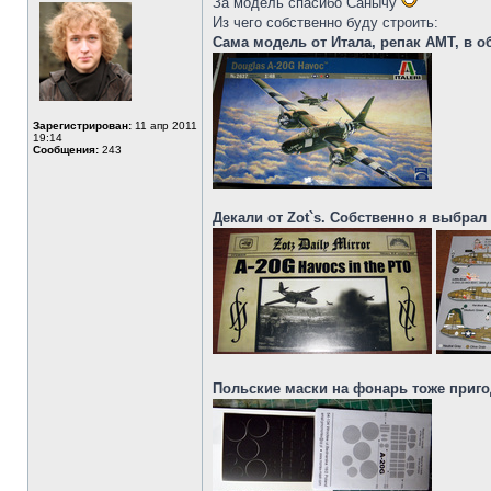
За модель спасибо Санычу
Из чего собственно буду строить:
Сама модель от Итала, репак АМТ, в о
Зарегистрирован:
11 апр 2011
19:14
Сообщения:
243
Декали от Zot`s. Собственно я выбрал с
Польские маски на фонарь тоже приго