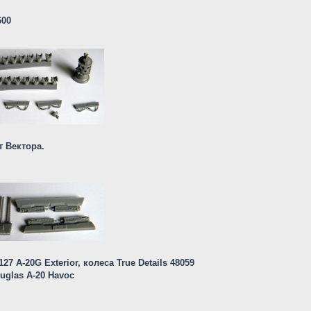
600
т Вектора.
7 A-20G Exterior, колеса True Details 48059
uglas A-20 Havoc