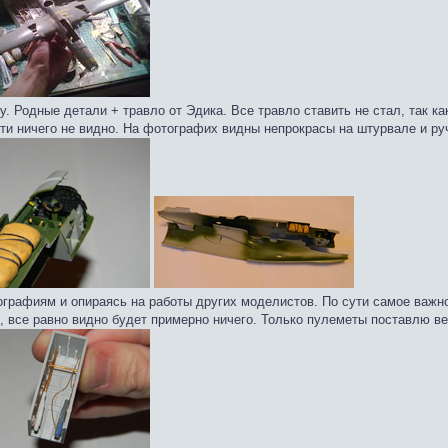
у. Родные детали + травло от Эдика. Все травло ставить не стал, так к
чти ничего не видно. На фотографих видны непрокрасы на штурвале и ру
рафиям и опираясь на работы других моделистов. По сути самое важное
, все равно видно будет примерно ничего. Только пулеметы поставлю в