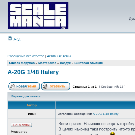
Дум
Вход
Сообщения без ответов
|
Активные темы
Список форумов
»
Мастерская
»
Воздух
»
Винтовая Авиация
A-20G 1/48 Italery
Страница
1
из
1
[ Сообщений: 18 ]
Версия для печати
Автор
Иван
Заголовок сообщения:
A-20G 1/48 Italery
Всем привет. Начинаю освещать стройку
В целях наконец таки построить что-то п
Модератор