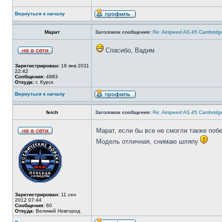
Вернуться к началу
Марат
Заголовок сообщения:
Re: Airspeed AS.45 Cambridg
Спасибо, Вадим
Зарегистрирован:
18 янв 2011
22:42
Сообщения:
4883
Откуда:
г. Курск
Вернуться к началу
feich
Заголовок сообщения:
Re: Airspeed AS.45 Cambridg
Марат, если бы все не смогли также по
Модель отличная, снимаю шляпу
Зарегистрирован:
11 сен
2012 07:44
Сообщения:
60
Откуда:
Великий Новгород