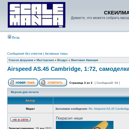
СКЕИЛМ
Думаете, что можете собрать масш
Вход
Сообщения без ответов
|
Активные темы
Список форумов
»
Мастерская
»
Воздух
»
Винтовая Авиация
Airspeed AS.45 Cambridge, 1:72, самоделка
Страница
3
из
3
[ Сообщений: 64 ]
Версия для печати
Автор
Марат
Заголовок сообщения:
Re: Airspeed AS.45 Cambridg
Покрасил ниши
Зарегистрирован:
18 янв 2011