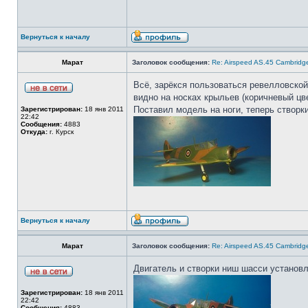
Вернуться к началу
Марат
Заголовок сообщения:
Re: Airspeed AS.45 Cambridg
Всё, зарёкся пользоваться ревелловской
видно на носках крыльев (коричневый цве
Поставил модель на ноги, теперь створки
Зарегистрирован:
18 янв 2011
22:42
Сообщения:
4883
Откуда:
г. Курск
Вернуться к началу
Марат
Заголовок сообщения:
Re: Airspeed AS.45 Cambridg
Двигатель и створки ниш шасси установ
Зарегистрирован:
18 янв 2011
22:42
Сообщения:
4883