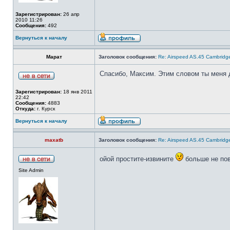
Зарегистрирован:
26 апр
2010 11:26
Сообщения:
492
Вернуться к началу
Марат
Заголовок сообщения:
Re: Airspeed AS.45 Cambridg
Спасибо, Максим. Этим словом ты меня д
Зарегистрирован:
18 янв 2011
22:42
Сообщения:
4883
Откуда:
г. Курск
Вернуться к началу
maxatb
Заголовок сообщения:
Re: Airspeed AS.45 Cambridg
ойой простите-извините
больше не пов
Site Admin