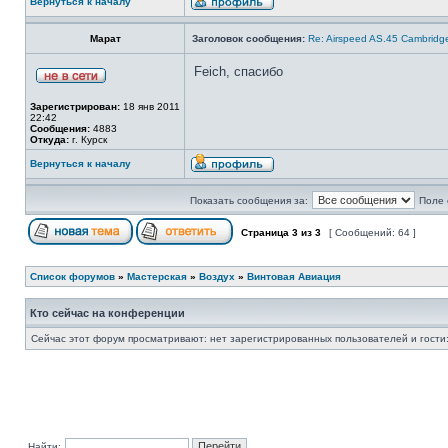
Вернуться к началу
Марат
Заголовок сообщения:
Re: Airspeed AS.45 Cambridg
Feich, спасибо
Зарегистрирован:
18 янв 2011
22:42
Сообщения:
4883
Откуда:
г. Курск
Вернуться к началу
Показать сообщения за:
Поле 
Страница
3
из
3
[ Сообщений: 64 ]
Список форумов
»
Мастерская
»
Воздух
»
Винтовая Авиация
Кто сейчас на конференции
Сейчас этот форум просматривают: нет зарегистрированных пользователей и гости:
Найти: