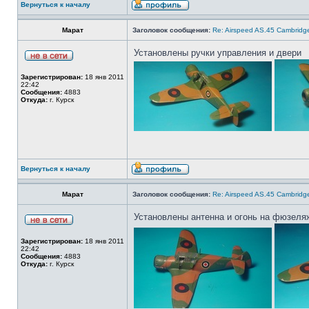
Вернуться к началу
Марат
Заголовок сообщения:
Re: Airspeed AS.45 Cambridg
Установлены ручки управления и двери
Зарегистрирован:
18 янв 2011
22:42
Сообщения:
4883
Откуда:
г. Курск
Вернуться к началу
Марат
Заголовок сообщения:
Re: Airspeed AS.45 Cambridg
Установлены антенна и огонь на фюзеля
Зарегистрирован:
18 янв 2011
22:42
Сообщения:
4883
Откуда:
г. Курск