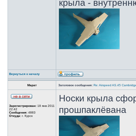
крыла - внутренн
Вернуться к началу
Марат
Заголовок сообщения:
Re: Airspeed AS.45 Cambridg
Носки крыла сфо
Зарегистрирован:
18 янв 2011
прошпаклёвана
22:42
Сообщения:
4883
Откуда:
г. Курск