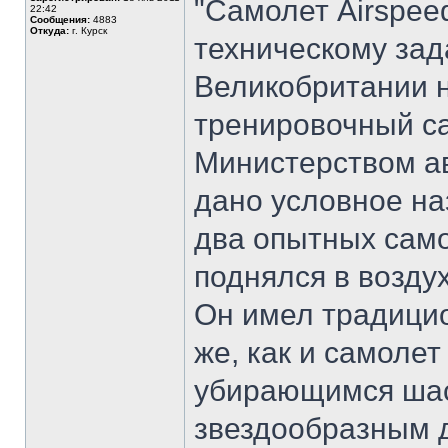
"Самолет Airspee
22:42
Сообщения:
4883
Откуда:
г. Курск
техническому за
Великобритании 
тренировочный с
Министерством ав
дано условное на
два опытных само
поднялся в возду
Он имел традици
же, как и самолет
убирающимся шас
звездообразным 