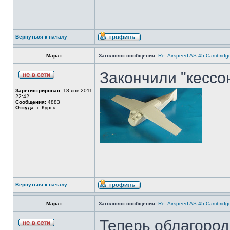
Вернуться к началу
Марат
Заголовок сообщения:
Re: Airspeed AS.45 Cambridg
Закончили "кессо
Зарегистрирован:
18 янв 2011
22:42
Сообщения:
4883
Откуда:
г. Курск
Вернуться к началу
Марат
Заголовок сообщения:
Re: Airspeed AS.45 Cambridg
Теперь облагород