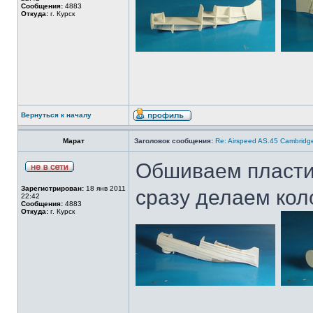
Сообщения:
4883
Откуда:
г. Курск
Вернуться к началу
Марат
Заголовок сообщения:
Re: Airspeed AS.45 Cambridg
Обшиваем пласти
Зарегистрирован:
18 янв 2011
сразу делаем кол
22:42
Сообщения:
4883
Откуда:
г. Курск