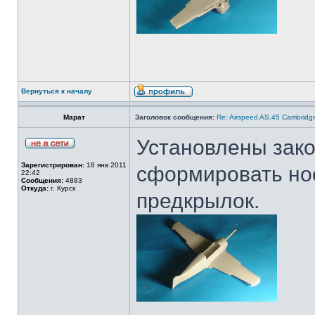
Вернуться к началу
Марат
Заголовок сообщения:
Re: Airspeed AS.45 Cambridg
Установлены зако
Зарегистрирован:
18 янв 2011
сформировать но
22:42
Сообщения:
4883
Откуда:
г. Курск
предкрылок.