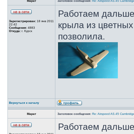
Марат
Заголовок сообщения:
Re: Airspeed AS.45 Cambridg
Работаем дальше.
Зарегистрирован:
18 янв 2011
крыла из цветных
22:42
Сообщения:
4883
Откуда:
г. Курск
позволила.
Вернуться к началу
Марат
Заголовок сообщения:
Re: Airspeed AS.45 Cambridg
Работаем дальше