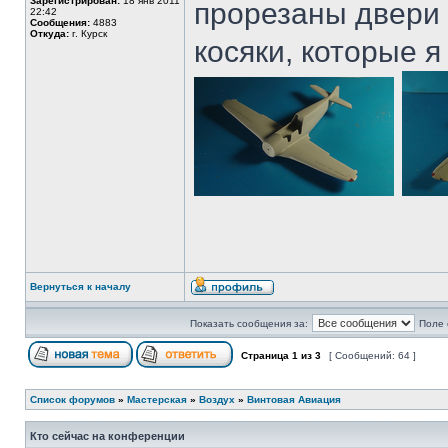
Зарегистрирован:
18 янв 2011
прорезаны двери 
22:42
Сообщения:
4883
Откуда:
г. Курск
косяки, которые я
Вернуться к началу
Показать сообщения за:
Поле 
Страница
1
из
3
[ Сообщений: 64 ]
Список форумов
»
Мастерская
»
Воздух
»
Винтовая Авиация
Кто сейчас на конференции