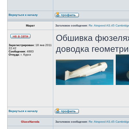
Вернуться к началу
Марат
Заголовок сообщения:
Re: Airspeed AS.45 Cambridg
Обшивка фюзеляжа
Зарегистрирован:
18 янв 2011
доводка геометр
22:42
Сообщения:
4883
Откуда:
г. Курск
Вернуться к началу
GlassNaroda
Заголовок сообщения:
Re: Airspeed AS.45 Cambridg