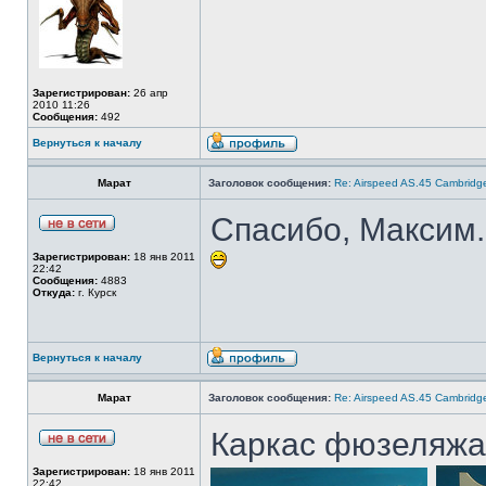
Зарегистрирован:
26 апр
2010 11:26
Сообщения:
492
Вернуться к началу
Марат
Заголовок сообщения:
Re: Airspeed AS.45 Cambridg
Спасибо, Максим.
Зарегистрирован:
18 янв 2011
22:42
Сообщения:
4883
Откуда:
г. Курск
Вернуться к началу
Марат
Заголовок сообщения:
Re: Airspeed AS.45 Cambridg
Каркас фюзеляжа 
Зарегистрирован:
18 янв 2011
22:42