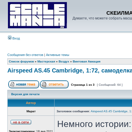
СКЕИЛМ
Думаете, что можете собрать масш
Вход
Сообщения без ответов
|
Активные темы
Список форумов
»
Мастерская
»
Воздух
»
Винтовая Авиация
Airspeed AS.45 Cambridge, 1:72, самоделка
Страница
1
из
3
[ Сообщений: 64 ]
Версия для печати
Автор
Марат
Заголовок сообщения:
Airspeed AS.45 Cambridge, 1
Немного истории:
Зарегистрирован:
18 янв 2011