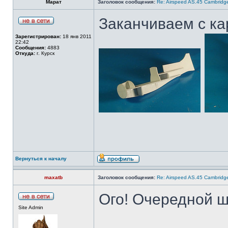
Марат
Заголовок сообщения:
Re: Airspeed AS.45 Cambridg
Заканчиваем с ка
Зарегистрирован:
18 янв 2011
22:42
Сообщения:
4883
Откуда:
г. Курск
Вернуться к началу
maxatb
Заголовок сообщения:
Re: Airspeed AS.45 Cambridg
Ого! Очередной 
Site Admin