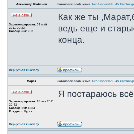
Александр Шабанов
Заголовок сообщения:
Re: Airspeed AS.45 Cambridg
Как же ты ,Марат
Зарегистрирован:
03 май
ведь еще и стары
2011 20:33
Сообщения:
206
конца.
Вернуться к началу
Марат
Заголовок сообщения:
Re: Airspeed AS.45 Cambridg
Я постараюсь всё
Зарегистрирован:
18 янв 2011
22:42
Сообщения:
4883
Откуда:
г. Курск
Вернуться к началу