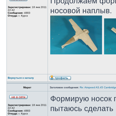
Продолжаем форм
Зарегистрирован:
18 янв 2011
носовой наплыв.
22:42
Сообщения:
4883
Откуда:
г. Курск
Вернуться к началу
Марат
Заголовок сообщения:
Re: Airspeed AS.45 Cambridg
Формирую носок 
Зарегистрирован:
18 янв 2011
пытаюсь сделать
22:42
Сообщения:
4883
Откуда:
г. Курск