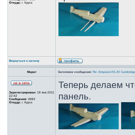
Откуда:
г. Курск
Вернуться к началу
Марат
Заголовок сообщения:
Re: Airspeed AS.45 Cambridg
Теперь делаем чт
Зарегистрирован:
18 янв 2011
панель.
22:42
Сообщения:
4883
Откуда:
г. Курск