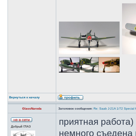
Вернуться к началу
GlassNaroda
Заголовок сообщения:
Re: Saab J-21A 1/72 Special
приятная работа)
Добрый ГЛАЗ
немного съедена 