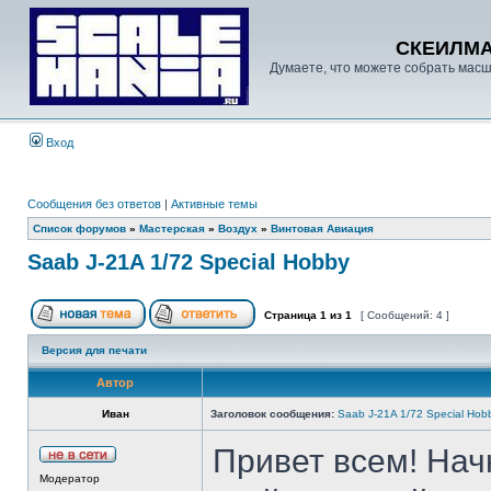
СКЕИЛМ
Думаете, что можете собрать масш
Вход
Сообщения без ответов
|
Активные темы
Список форумов
»
Мастерская
»
Воздух
»
Винтовая Авиация
Saab J-21A 1/72 Special Hobby
Страница
1
из
1
[ Сообщений: 4 ]
Версия для печати
Автор
Иван
Заголовок сообщения:
Saab J-21A 1/72 Special Hob
Привет всем! Нач
Модератор