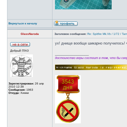
Вернуться к началу
GlassNaroda
Заголовок сообщения:
Re: Spitfire Mk.Vb / 1/72 / Ta
ух! днище вообще шикарно получилось! ч
Добрый ГЛАЗ
_________________
достоинство веры состоит в том, что бы свер
Зарегистрирован:
26 апр
2010 12:38
Сообщения:
1963
Откуда:
Химки