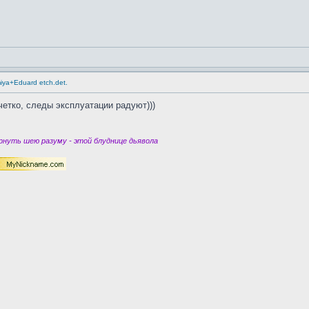
miya+Eduard etch.det.
етко, следы эксплуатации радуют)))
нуть шею разуму - этой блуднице дьявола