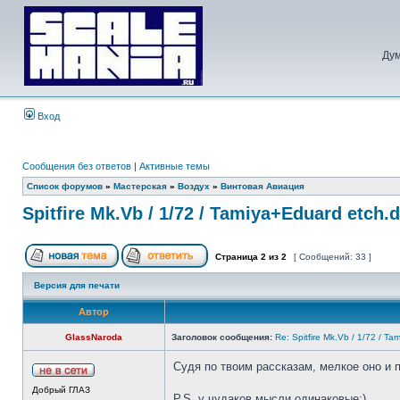
Дум
Вход
Сообщения без ответов
|
Активные темы
Список форумов
»
Мастерская
»
Воздух
»
Винтовая Авиация
Spitfire Mk.Vb / 1/72 / Tamiya+Eduard etch.d
Страница
2
из
2
[ Сообщений: 33 ]
Версия для печати
Автор
GlassNaroda
Заголовок сообщения:
Re: Spitfire Mk.Vb / 1/72 / Ta
Судя по твоим рассказам, мелкое оно и 
Добрый ГЛАЗ
P.S. у чудаков мысли одинаковые;)