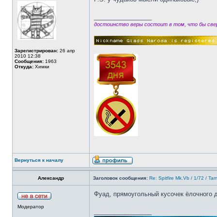
_________________
достоинство веры состоит в том, что бы свер
Зарегистрирован:
26 апр
2010 12:38
Сообщения:
1963
Откуда:
Химки
Вернуться к началу
Александр
Заголовок сообщения:
Re: Spitfire Mk.Vb / 1/72 / Ta
Фуад, прямоугольный кусочек ёлочного д
Модератор
_________________