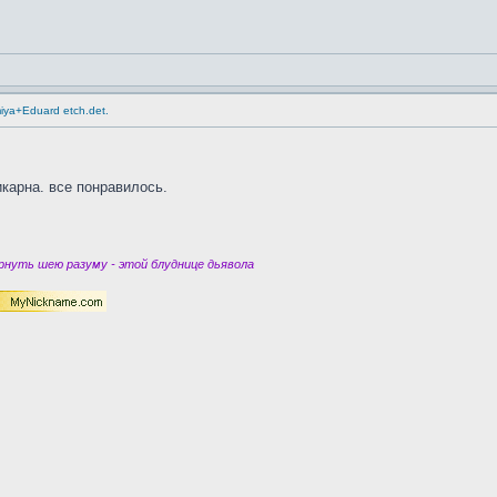
miya+Eduard etch.det.
карна. все понравилось.
нуть шею разуму - этой блуднице дьявола