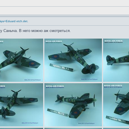
miya+Eduard etch.det.
ту Саныча. В него можно аж смотреться.