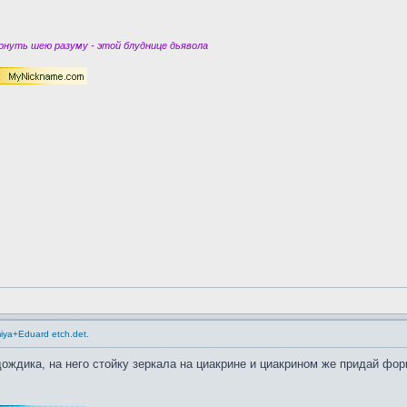
нуть шею разуму - этой блуднице дьявола
miya+Eduard etch.det.
ождика, на него стойку зеркала на циакрине и циакрином же придай форм