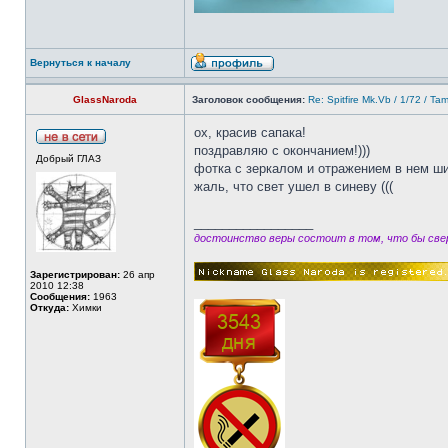
Вернуться к началу
GlassNaroda
Заголовок сообщения:
Re: Spitfire Mk.Vb / 1/72 / Ta
ох, красив сапака!
поздравляю с окончанием!)))
Добрый ГЛАЗ
фотка с зеркалом и отражением в нем ши
жаль, что свет ушел в синеву (((
_________________
достоинство веры состоит в том, что бы свер
Зарегистрирован:
26 апр
2010 12:38
Сообщения:
1963
Откуда:
Химки