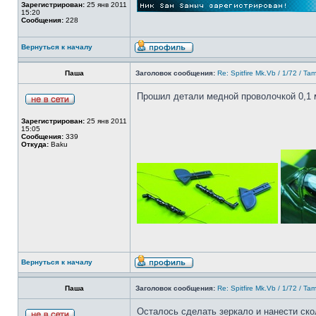
Зарегистрирован:
25 янв 2011
15:20
Сообщения:
228
Вернуться к началу
Паша
Заголовок сообщения:
Re: Spitfire Mk.Vb / 1/72 / Ta
Прошил детали медной проволочкой 0,1 
Зарегистрирован:
25 янв 2011
15:05
Сообщения:
339
Откуда:
Baku
Вернуться к началу
Паша
Заголовок сообщения:
Re: Spitfire Mk.Vb / 1/72 / Ta
Осталось сделать зеркало и нанести ско