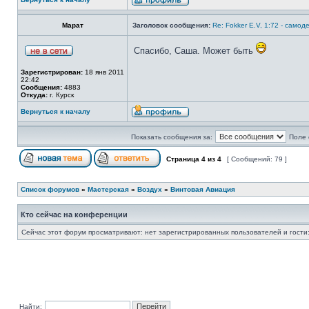
Марат
Заголовок сообщения:
Re: Fokker E.V, 1:72 - самод
Спасибо, Саша. Может быть
Зарегистрирован:
18 янв 2011
22:42
Сообщения:
4883
Откуда:
г. Курск
Вернуться к началу
Показать сообщения за:
Поле 
Страница
4
из
4
[ Сообщений: 79 ]
Список форумов
»
Мастерская
»
Воздух
»
Винтовая Авиация
Кто сейчас на конференции
Сейчас этот форум просматривают: нет зарегистрированных пользователей и гости:
Найти: