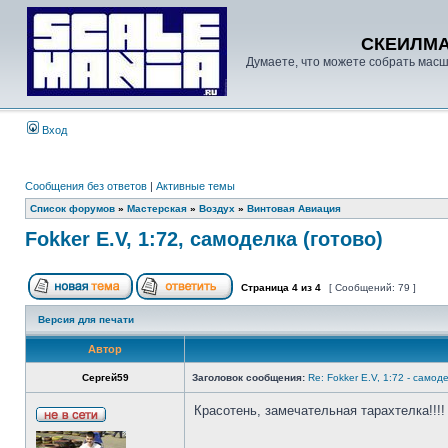
СКЕИЛМ
Думаете, что можете собрать масш
Вход
Сообщения без ответов
|
Активные темы
Список форумов
»
Мастерская
»
Воздух
»
Винтовая Авиация
Fokker E.V, 1:72, самоделка (готово)
Страница
4
из
4
[ Сообщений: 79 ]
Версия для печати
Автор
Сергей59
Заголовок сообщения:
Re: Fokker E.V, 1:72 - самод
Красотень, замечательная тарахтелка!!!!