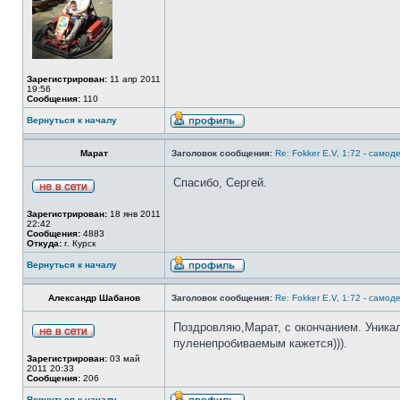
Зарегистрирован:
11 апр 2011
19:56
Сообщения:
110
Вернуться к началу
Марат
Заголовок сообщения:
Re: Fokker E.V, 1:72 - самод
Спасибо, Сергей.
Зарегистрирован:
18 янв 2011
22:42
Сообщения:
4883
Откуда:
г. Курск
Вернуться к началу
Александр Шабанов
Заголовок сообщения:
Re: Fokker E.V, 1:72 - самод
Поздровляю,Марат, с окончанием. Уника
пуленепробиваемым кажется))).
Зарегистрирован:
03 май
2011 20:33
Сообщения:
206
Вернуться к началу