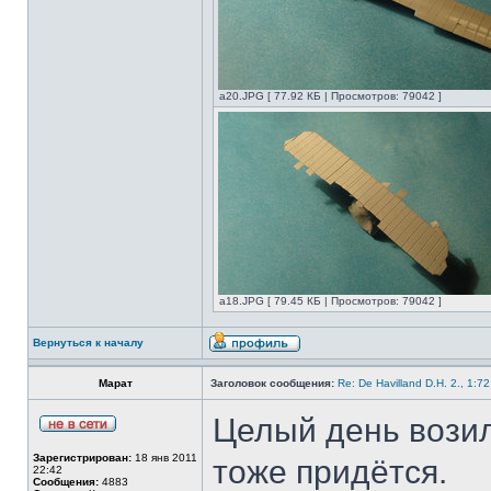
а20.JPG [ 77.92 КБ | Просмотров: 79042 ]
а18.JPG [ 79.45 КБ | Просмотров: 79042 ]
Вернуться к началу
Марат
Заголовок сообщения:
Re: De Havilland D.H. 2., 1:7
Целый день возил
Зарегистрирован:
18 янв 2011
тоже придётся.
22:42
Сообщения:
4883