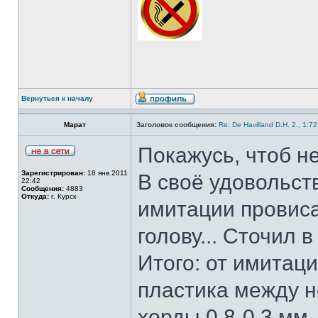
Вернуться к началу
Марат
Заголовок сообщения:
Re: De Havilland D.H. 2., 1:7
Покажусь, чтоб не
Зарегистрирован:
18 янв 2011
В своё удовольст
22:42
Сообщения:
4883
Откуда:
г. Курск
имитации провиса
голову... Сточил 
Итого: от имитац
пластика между 
хорды 0,8-0,3 мм.