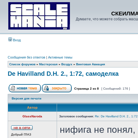
СКЕИЛМ
Думаете, что можете собрать масш
Вход
Сообщения без ответов
|
Активные темы
Список форумов
»
Мастерская
»
Воздух
»
Винтовая Авиация
De Havilland D.H. 2., 1:72, самоделка
Страница
2
из
8
[ Сообщений: 176 ]
Версия для печати
Автор
GlassNaroda
Заголовок сообщения:
Re: De Havilland D.H. 2., 1:7
нифига не понял,
Добрый ГЛАЗ