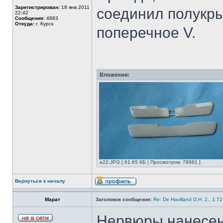
Зарегистрирован:
18 янв 2011
соединил полукр
22:42
Сообщения:
4883
Откуда:
г. Курск
поперечное V.
Вложения:
а22.JPG [ 61.65 КБ | Просмотров: 78981 ]
Вернуться к началу
Марат
Заголовок сообщения:
Re: De Havilland D.H. 2., 1:7
Нервюры нанесен