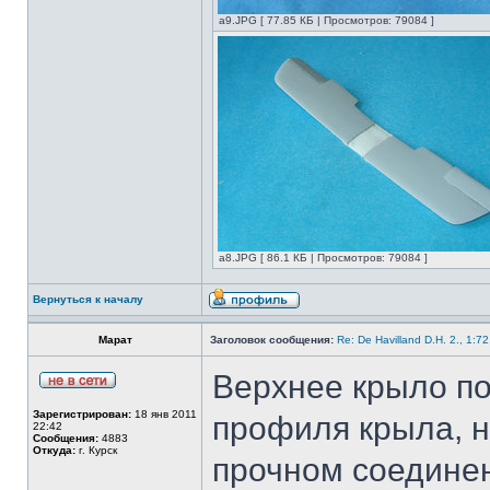
а9.JPG [ 77.85 КБ | Просмотров: 79084 ]
а8.JPG [ 86.1 КБ | Просмотров: 79084 ]
Вернуться к началу
Марат
Заголовок сообщения:
Re: De Havilland D.H. 2., 1:7
Верхнее крыло по
Зарегистрирован:
18 янв 2011
профиля крыла, н
22:42
Сообщения:
4883
Откуда:
г. Курск
прочном соединен