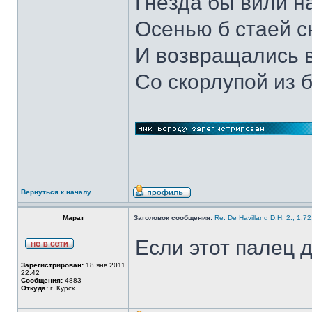
Гнёзда бы вили н
Осенью б стаей 
И возвращались 
Со скорлупой из 
Вернуться к началу
Марат
Заголовок сообщения:
Re: De Havilland D.H. 2., 1:7
Если этот палец д
Зарегистрирован:
18 янв 2011
22:42
Сообщения:
4883
Откуда:
г. Курск