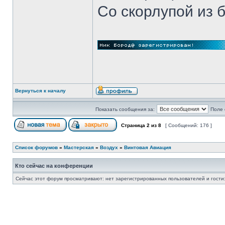
Со скорлупой из 
Вернуться к началу
Показать сообщения за:
Поле 
Страница
2
из
8
[ Сообщений: 176 ]
Список форумов
»
Мастерская
»
Воздух
»
Винтовая Авиация
Кто сейчас на конференции
Сейчас этот форум просматривают: нет зарегистрированных пользователей и гости: