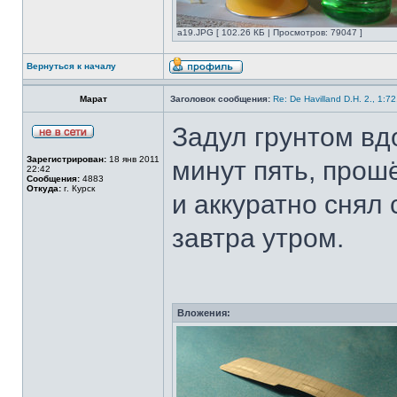
а19.JPG [ 102.26 КБ | Просмотров: 79047 ]
Вернуться к началу
Марат
Заголовок сообщения:
Re: De Havilland D.H. 2., 1:7
Задул грунтом вд
Зарегистрирован:
18 янв 2011
минут пять, прош
22:42
Сообщения:
4883
Откуда:
г. Курск
и аккуратно снял 
завтра утром.
Вложения: