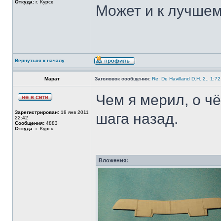
Откуда:
г. Курск
Может и к лучшем
Вернуться к началу
Марат
Заголовок сообщения:
Re: De Havilland D.H. 2., 1:7
Чем я мерил, о ч
Зарегистрирован:
18 янв 2011
шага назад.
22:42
Сообщения:
4883
Откуда:
г. Курск
Вложения: