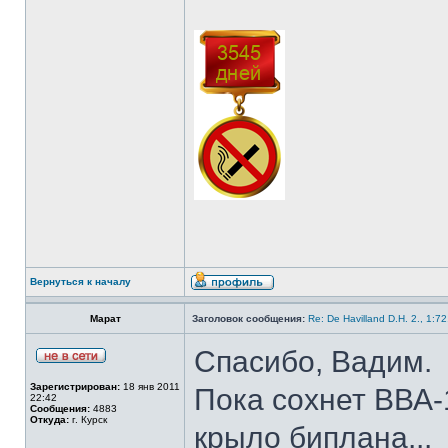
Вернуться к началу
Марат
Заголовок сообщения:
Re: De Havilland D.H. 2., 1:7
Спасибо, Вадим.
Зарегистрирован:
18 янв 2011
Пока сохнет ВВА-
22:42
Сообщения:
4883
Откуда:
г. Курск
крыло биплана...