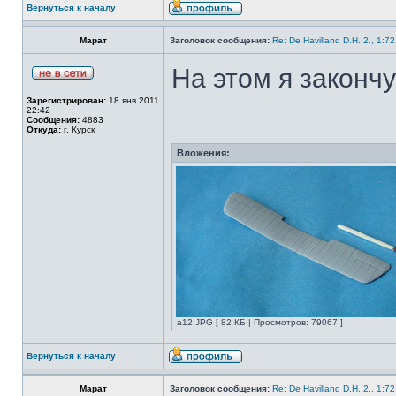
Вернуться к началу
Марат
Заголовок сообщения:
Re: De Havilland D.H. 2., 1:7
На этом я законч
Зарегистрирован:
18 янв 2011
22:42
Сообщения:
4883
Откуда:
г. Курск
Вложения:
а12.JPG [ 82 КБ | Просмотров: 79067 ]
Вернуться к началу
Марат
Заголовок сообщения:
Re: De Havilland D.H. 2., 1:7