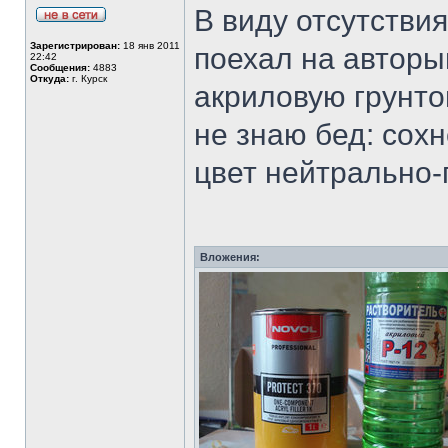
В виду отсутствия
Зарегистрирован:
18 янв 2011
поехал на авторын
22:42
Сообщения:
4883
Откуда:
г. Курск
акриловую грунтов
не знаю бед: сох
цвет нейтрально-
Вложения: