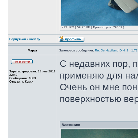
а13.JPG [ 59.95 КБ | Просмотров: 79059 ]
Вернуться к началу
Марат
Заголовок сообщения:
Re: De Havilland D.H. 2., 1:7
С недавних пор, п
Зарегистрирован:
18 янв 2011
применяю для нал
22:42
Сообщения:
4883
Откуда:
г. Курск
Очень он мне пон
поверхностью вер
Вложения: