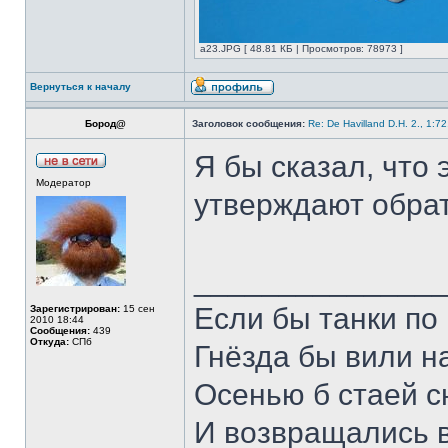
а23.JPG [ 48.81 КБ | Просмотров: 78973 ]
Вернуться к началу
Бород@
Заголовок сообщения:
Re: De Havilland D.H. 2., 1:7
Я бы сказал, что 
Модератор
утверждают обрат
______________
Если бы танки по 
Зарегистрирован:
15 сен
2010 18:44
Сообщения:
439
Откуда:
СПб
Гнёзда бы вили н
Осенью б стаей 
И возвращались 