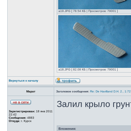
а19.JPG [ 78.54 КБ | Просмотров: 79001 ]
а18.JPG [ 82.08 КБ | Просмотров: 79001 ]
Вернуться к началу
Марат
Заголовок сообщения:
Re: De Havilland D.H. 2., 1:7
Залил крыло грун
Зарегистрирован:
18 янв 2011
22:42
Сообщения:
4883
Откуда:
г. Курск
Вложения: