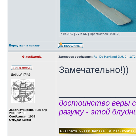
а15.JPG [ 77.5 КБ | Просмотров: 79012 ]
Вернуться к началу
GlassNaroda
Заголовок сообщения:
Re: De Havilland D.H. 2., 1:7
Замечательно!))
Добрый ГЛАЗ
______________
достоинство веры 
разуму - этой блудн
Зарегистрирован:
26 апр
2010 12:38
Сообщения:
1963
Откуда:
Химки