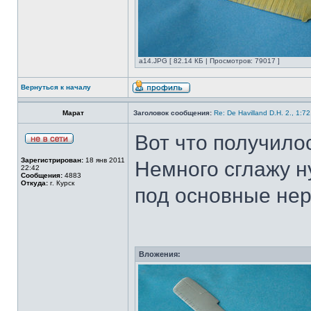
а14.JPG [ 82.14 КБ | Просмотров: 79017 ]
Вернуться к началу
Марат
Заголовок сообщения:
Re: De Havilland D.H. 2., 1:7
Вот что получилос
Зарегистрирован:
18 янв 2011
Немного сглажу н
22:42
Сообщения:
4883
Откуда:
г. Курск
под основные не
Вложения: