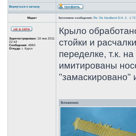
Вернуться к началу
Марат
Заголовок сообщения:
Re: De Havilland D.H. 2., 1:7
Крыло обработано
Зарегистрирован:
18 янв 2011
стойки и расчалки
22:42
Сообщения:
4883
Откуда:
г. Курск
переделке, т.к. н
имитированы нос
"замаскировано" и
Вложения: