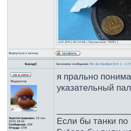
а10.JPG [ 85.24 КБ | Просмотров: 79081 ]
Вернуться к началу
Бород@
Заголовок сообщения:
Re: De Havilland D.H. 2., 1:7
я прально понима
Модератор
указательный па
______________
Если бы танки по 
Зарегистрирован:
15 сен
2010 18:44
Сообщения:
439
Откуда:
СПб