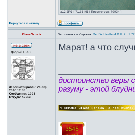
а12.JPG [ 71.63 КБ | Просмотров: 79034 ]
Вернуться к началу
GlassNaroda
Заголовок сообщения:
Re: De Havilland D.H. 2., 1:7
Марат! а что случ
Добрый ГЛАЗ
______________
достоинство веры 
разуму - этой блудн
Зарегистрирован:
26 апр
2010 12:38
Сообщения:
1963
Откуда:
Химки