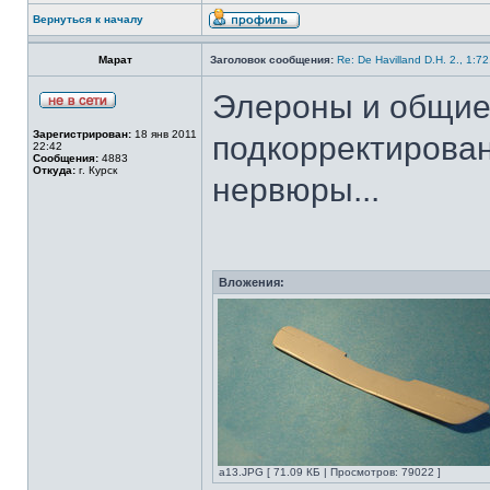
Вернуться к началу
Марат
Заголовок сообщения:
Re: De Havilland D.H. 2., 1:7
Элероны и общие
Зарегистрирован:
18 янв 2011
подкорректирован
22:42
Сообщения:
4883
Откуда:
г. Курск
нервюры...
Вложения:
а13.JPG [ 71.09 КБ | Просмотров: 79022 ]