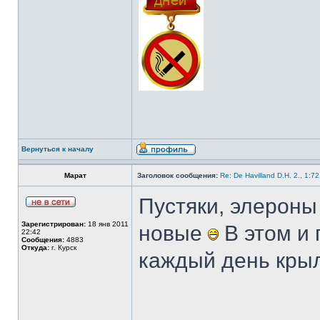
Вернуться к началу
Марат
Заголовок сообщения:
Re: De Havilland D.H. 2., 1:7
Пустяки, элероны
Зарегистрирован:
18 янв 2011
новые
В этом и 
22:42
Сообщения:
4883
Откуда:
г. Курск
каждый день кры