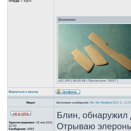
Откуда:
г. Курск
Вложения:
а21.JPG [ 89.95 КБ | Просмотров: 79037 ]
Вернуться к началу
Марат
Заголовок сообщения:
Re: De Havilland D.H. 2., 1:7
Блин, обнаружил 
Зарегистрирован:
18 янв 2011
Отрываю элероны
22:42
Сообщения:
4883