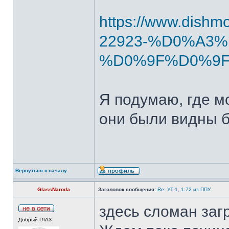
https://www.dishm
22923-%D0%A3%
%D0%9F%D0%9F%
Я подумаю, где м
они были видны б
Вернуться к началу
GlassNaroda
Заголовок сообщения:
Re: УТ-1, 1:72 из ППУ
здесь сломан заг
Добрый ГЛАЗ