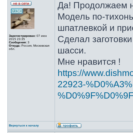
Да! Продолжаем н
Модель по-тихонь
шпатлевкой и при
Зарегистрирован:
07 июн
Сделал заготовки
2015 23:35
Сообщения:
3
Откуда:
Россия, Московская
шасси.
обл.
Мне нравится !
https://www.dishm
22923-%D0%A3%
%D0%9F%D0%9F%
Вернуться к началу