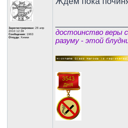
Ждем пока починя
______________
Зарегистрирован:
26 апр
достоинство веры 
2010 12:38
Сообщения:
1963
Откуда:
Химки
разуму - этой блудн