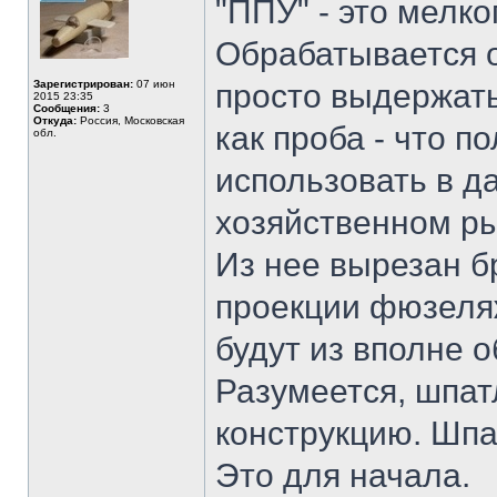
"ППУ" - это мелк
Обрабатывается о
Зарегистрирован:
07 июн
просто выдержат
2015 23:35
Сообщения:
3
Откуда:
Россия, Московская
как проба - что п
обл.
использовать в д
хозяйственном ры
Из нее вырезан б
проекции фюзеляж
будут из вполне 
Разумеется, шпат
конструкцию. Шпат
Это для начала.