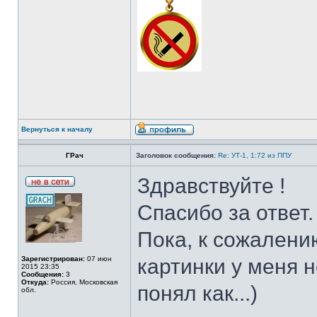
Вернуться к началу
ГРач
Заголовок сообщения:
Re: УТ-1, 1:72 из ППУ
Здравствуйте !
Спасибо за ответ.
Пока, к сожалени
Зарегистрирован:
07 июн
картинки у меня 
2015 23:35
Сообщения:
3
Откуда:
Россия, Московская
понял как...)
обл.