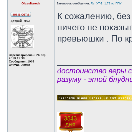
GlassNaroda
Заголовок сообщения:
Re: УТ-1, 1:72 из ППУ
К сожалению, без
Добрый ГЛАЗ
ничего не показыв
превьюшки . По к
Зарегистрирован:
26 апр
______________
2010 12:38
Сообщения:
1963
Откуда:
Химки
достоинство веры 
разуму - этой блудн