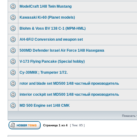
ModelCraft 1/48 Twin Mustang
Kawasaki Ki-60 (Planet models)
Blohm & Voss BV 138 C-1 (MPM-HML)
AH-6F/J Conversion and weapon set
500MD Defender Israel Air Force 1/48 Hasegawa
V-173 Flying Pancake (Special hobby)
Су-30МКК ; Trumpeter 1/72.
rotor and blade set MD500 1/48 частный производитель
interior cockpit set MD500 1/48 частный производитель
MD 500 Engine set 1/48 CMK
Показать 
Страница
1
из
4
[ Тем: 85 ]