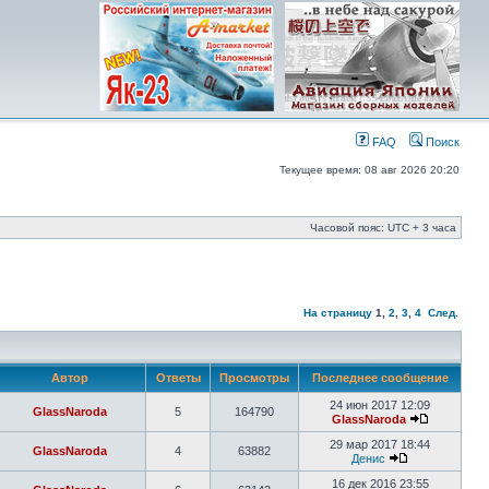
FAQ
Поиск
Текущее время: 08 авг 2026 20:20
Часовой пояс: UTC + 3 часа
На страницу
1
,
2
,
3
,
4
След.
Автор
Ответы
Просмотры
Последнее сообщение
24 июн 2017 12:09
GlassNaroda
5
164790
GlassNaroda
29 мар 2017 18:44
GlassNaroda
4
63882
Денис
16 дек 2016 23:55