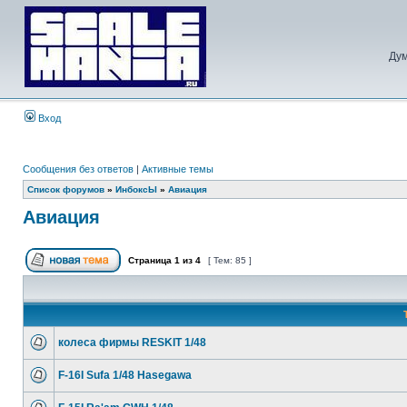
Дум
Вход
Сообщения без ответов
|
Активные темы
Список форумов
»
ИнбоксЫ
»
Авиация
Авиация
Страница
1
из
4
[ Тем: 85 ]
колеса фирмы RESKIT 1/48
F-16I Sufa 1/48 Hasegawa