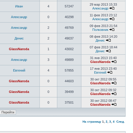
29 мар 2013 15:33
Иван
4
57247
Александр
11 фев 2013 23:12
Александр
0
40298
Александр
09 фев 2013 21:54
Александр
2
49769
Полковник
08 фев 2013 14:20
Денис
2
49037
Денис
07 фев 2013 18:44
GlassNaroda
1
43002
Денис
31 янв 2013 15:40
Александр
3
49889
GlassNaroda
17 янв 2013 23:40
Евгений
4
57855
Евгений
30 окт 2012 09:55
GlassNaroda
0
44603
GlassNaroda
30 окт 2012 09:32
GlassNaroda
0
39499
GlassNaroda
30 окт 2012 08:47
GlassNaroda
0
37501
GlassNaroda
На страницу
1
,
2
,
3
,
4
След.