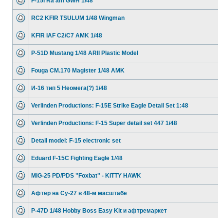
F-15I Ra'am GWH 1/48
RC2 KFIR TSULUM 1/48 Wingman
KFIR IAF C2/C7 AMK 1/48
P-51D Mustang 1/48 ARII Plastic Model
Fouga CM.170 Magister 1/48 AMK
И-16 тип 5 Неомега(?) 1/48
Verlinden Productions: F-15E Strike Eagle Detail Set 1:48
Verlinden Productions: F-15 Super detail set 447 1/48
Detail model: F-15 electronic set
Eduard F-15C Fighting Eagle 1/48
MiG-25 PD/PDS "Foxbat" - KITTY HAWK
Афтер на Су-27 в 48-м масштабе
P-47D 1/48 Hobby Boss Easy Kit и афтремаркет