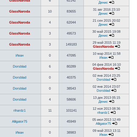
GlassNaroda
6
62142
Денис
31 авг 2016 23:10
GlassNaroda
10
83655
Денис
21 сен 2015 20:02
GlassNaroda
4
62044
Денис
30 май 2015 19:08
GlassNaroda
3
49573
Денис
29 май 2015 11:19
GlassNaroda
3
149183
GlassNaroda
10 мар 2014 11:58
Иван
0
47095
Иван
04 фев 2014 16:10
Dorsblad
6
80289
GlassNaroda
02 янв 2014 23:25
Dorsblad
0
40375
Dorsblad
02 янв 2014 23:07
Dorsblad
0
38543
Dorsblad
13 дек 2013 05:15
Dorsblad
4
58606
Денис
12 ноя 2013 08:36
rihardz1
11
101141
rihardz1
05 июл 2013 12:49
Alligator75
0
45949
Alligator75
09 май 2013 13:11
Иван
0
38983
Иван