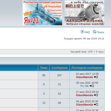
FAQ
Поиск
Текущее время: 08 авг 2026 19:11
Часовой пояс: UTC + 3 часа
Темы
Сообщения
Последнее сообщение
24 июн 2017 12:09
85
207
GlassNaroda
20 сен 2011 16:59
6
21
Pz.VIK
17 июн 2014 09:24
3
52
GlassNaroda
04 дек 2019 20:40
13
66
GlassNaroda
22 янв 2016 20:36