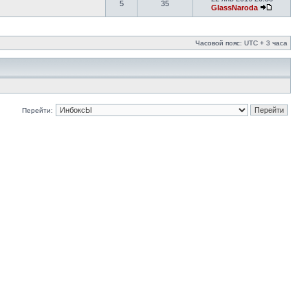
5
35
GlassNaroda
Часовой пояс: UTC + 3 часа
Перейти: