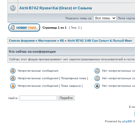
Aichi B7A2 Ryusei Kai (Grace) от Саныча
Показать темы за:
Поле сорти
Страница
1
из
1
[ Тем: 2 ]
Список форумов
»
Мастерская
»
КБ
»
Aichi B7A2 1/48 Сан Саныч & Лысый Макс
Кто сейчас на конференции
Сейчас этот форум просматривают: нет зарегистрированных пользователей и гости:
Непрочитанные сообщения
Нет непрочитанных с
Непрочитанные сообщения [ Популярная тема ]
Нет непрочитанных со
Непрочитанные сообщения [ Тема закрыта ]
Нет непрочитанных со
Найти:
E-ma
Powered by
phpBB
©