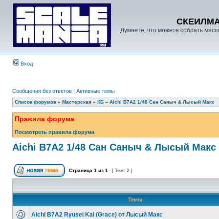
СКЕИЛМ
Думаете, что можете собрать масш
Вход
Сообщения без ответов
|
Активные темы
Список форумов
»
Мастерская
»
КБ
»
Aichi B7A2 1/48 Сан Саныч & Лысый Макс
Правила форума
Посмотреть правила форума
Aichi B7A2 1/48 Сан Саныч & Лысый Макс
Страница
1
из
1
[ Тем: 2 ]
Темы
Aichi B7A2 Ryusei Kai (Grace) от Лысый Макс