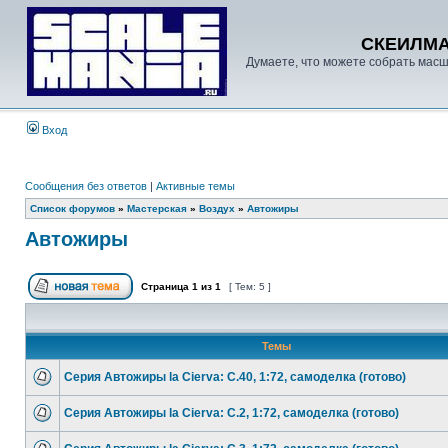
СКЕИЛМ
Думаете, что можете собрать масш
Вход
Сообщения без ответов
|
Активные темы
Список форумов
»
Мастерская
»
Воздух
»
Автожиры
Автожиры
Страница
1
из
1
[ Тем: 5 ]
Темы
Серия Автожиры la Cierva: C.40, 1:72, самоделка (готово)
Серия Автожиры la Cierva: C.2, 1:72, самоделка (готово)