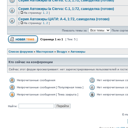
Серия Автожиры la Cierva: C.3, 1:72, самоделка (готово)
Серия Автожиры la Cierva: C.1, 1:72, самоделка (готово)
[
На страницу:
1
,
2
]
Серия Автожиры ЦАГИ: А-4, 1:72, самоделка (готово)
[
На страницу:
1
,
2
]
Показать темы за:
Поле сорти
Страница
1
из
1
[ Тем: 5 ]
Список форумов
»
Мастерская
»
Воздух
»
Автожиры
Кто сейчас на конференции
Сейчас этот форум просматривают: нет зарегистрированных пользователей и гости:
Непрочитанные сообщения
Нет непрочитанных с
Непрочитанные сообщения [ Популярная тема ]
Нет непрочитанных со
Непрочитанные сообщения [ Тема закрыта ]
Нет непрочитанных со
Найти:
E-ma