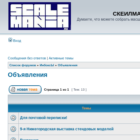
СКЕИЛМ
Думаете, что можете собрать масш
Вход
Сообщения без ответов
|
Активные темы
Список форумов
»
ИнбоксЫ
»
Объявления
Объявления
Страница
1
из
1
[ Тем: 13 ]
Темы
Для почтовой переписки!
9-я Нижегородская выставка стендовых моделей