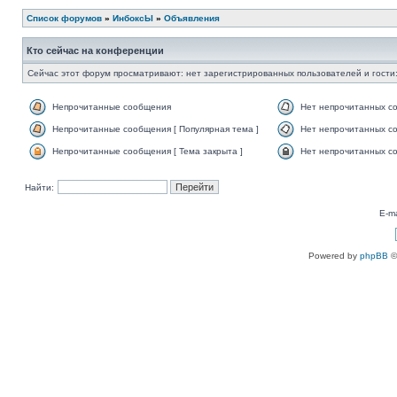
Список форумов
»
ИнбоксЫ
»
Объявления
Кто сейчас на конференции
Сейчас этот форум просматривают: нет зарегистрированных пользователей и гости:
Непрочитанные сообщения
Нет непрочитанных с
Непрочитанные сообщения [ Популярная тема ]
Нет непрочитанных со
Непрочитанные сообщения [ Тема закрыта ]
Нет непрочитанных со
Найти:
E-ma
Powered by
phpBB
©