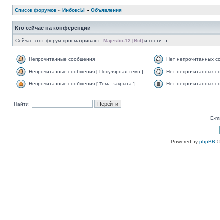
Список форумов
»
ИнбоксЫ
»
Объявления
Кто сейчас на конференции
Сейчас этот форум просматривают:
Majestic-12 [Bot]
и гости: 5
Непрочитанные сообщения
Нет непрочитанных с
Непрочитанные сообщения [ Популярная тема ]
Нет непрочитанных со
Непрочитанные сообщения [ Тема закрыта ]
Нет непрочитанных со
Найти:
E-ma
Powered by
phpBB
©