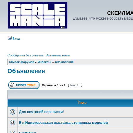
СКЕИЛМ
Думаете, что можете собрать масш
Вход
Сообщения без ответов
|
Активные темы
Список форумов
»
ИнбоксЫ
»
Объявления
Объявления
Страница
1
из
1
[ Тем: 13 ]
Темы
Для почтовой переписки!
9-я Нижегородская выставка стендовых моделей