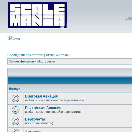
Дум
Вход
Сообщения без ответов
|
Активные темы
Список форумов
»
Мастерская
Воздух
Винтовая Авиация
любая, кроме вертолетов и реактивной
Реактивная Авиация
любая, кроме винтовой и вертолетов
Вертолеты
просто вертолеты)