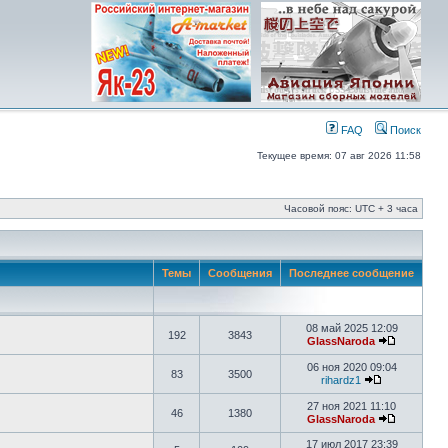
FAQ
Поиск
Текущее время: 07 авг 2026 11:58
Часовой пояс: UTC + 3 часа
Темы
Сообщения
Последнее сообщение
08 май 2025 12:09
192
3843
GlassNaroda
06 ноя 2020 09:04
83
3500
rihardz1
27 ноя 2021 11:10
46
1380
GlassNaroda
17 июл 2017 23:39