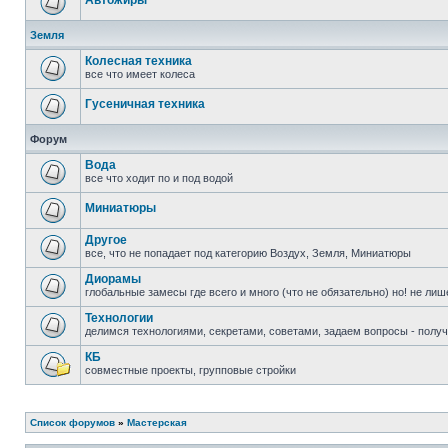
Автожиры
Земля
Колесная техника
все что имеет колеса
Гусеничная техника
Форум
Вода
все что ходит по и под водой
Миниатюры
Другое
все, что не попадает под категорию Воздух, Земля, Миниатюры
Диорамы
глобальные замесы где всего и много (что не обязательно) но! не ли
Технологии
делимся технологиями, секретами, советами, задаем вопросы - полу
КБ
совместные проекты, групповые стройки
Список форумов
»
Мастерская