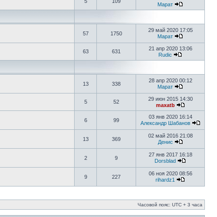
5
109
Марат
29 май 2020 17:05
57
1750
Марат
21 апр 2020 13:06
63
631
Rudic
28 апр 2020 00:12
13
338
Марат
29 июн 2015 14:30
5
52
maxatb
03 янв 2020 16:14
6
99
Александр Шабанов
02 май 2016 21:08
13
369
Денис
27 янв 2017 16:18
2
9
Dorsblad
06 ноя 2020 08:56
9
227
rihardz1
Часовой пояс: UTC + 3 часа