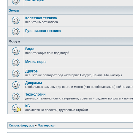
Автожиры
Земля
Колесная техника
все что имеет колеса
Гусеничная техника
Форум
Вода
все что ходит по и под водой
Миниатюры
Другое
все, что не попадает под категорию Воздух, Земля, Миниатюры
Диорамы
глобальные замесы где всего и много (что не обязательно) но! не ли
Технологии
делимся технологиями, секретами, советами, задаем вопросы - полу
КБ
совместные проекты, групповые стройки
Список форумов
»
Мастерская