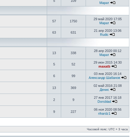
5
109
Марат
29 май 2020 17:05
57
1750
Марат
21 апр 2020 13:06
63
631
Rudic
28 апр 2020 00:12
13
338
Марат
29 июн 2015 14:30
5
52
maxatb
03 янв 2020 16:14
6
99
Александр Шабанов
02 май 2016 21:08
13
369
Денис
27 янв 2017 16:18
2
9
Dorsblad
06 ноя 2020 08:56
9
227
rihardz1
Часовой пояс: UTC + 3 часа