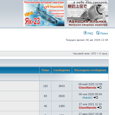
FAQ
Поиск
Текущее время: 06 авг 2026 12:38
Часовой пояс: UTC + 3 часа
Темы
Сообщения
Последнее сообщение
08 май 2025 12:09
192
3843
GlassNaroda
06 ноя 2020 09:04
83
3500
rihardz1
27 ноя 2021 11:10
46
1380
GlassNaroda
17 июл 2017 23:39