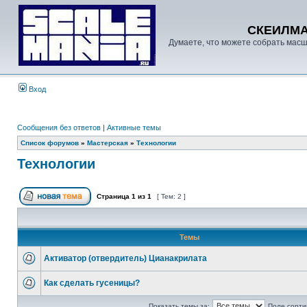
СКЕИЛМ
Думаете, что можете собрать масш
Вход
Сообщения без ответов
|
Активные темы
Список форумов
»
Мастерская
»
Технологии
Технологии
Страница
1
из
1
[ Тем: 2 ]
Темы
Активатор (отвердитель) Цианакрилата
Как сделать гусеницы?
Показать темы за:
Поле сорти