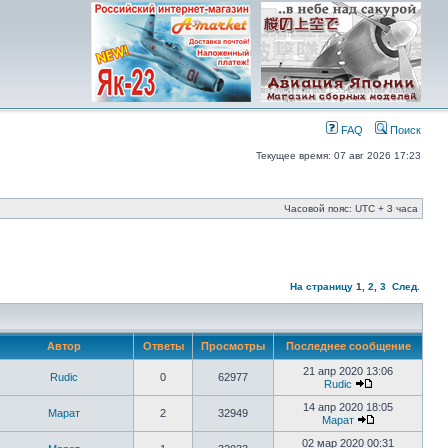
FAQ
Поиск
Текущее время: 07 авг 2026 17:23
Часовой пояс: UTC + 3 часа
На страницу
1
,
2
,
3
След.
Автор
Ответы
Просмотры
Последнее сообщение
21 апр 2020 13:06
Rudic
0
62977
Rudic
14 апр 2020 18:05
Марат
2
32949
Марат
02 мар 2020 00:31