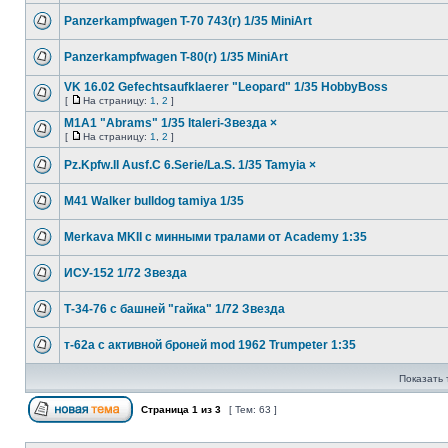
Panzerkampfwagen T-70 743(r) 1/35 MiniArt
Panzerkampfwagen T-80(r) 1/35 MiniArt
VK 16.02 Gefechtsaufklaerer "Leopard" 1/35 HobbyBoss
[
На страницу:
1
,
2
]
M1A1 "Abrams" 1/35 Italeri-Звезда ×
[
На страницу:
1
,
2
]
Pz.Kpfw.II Ausf.C 6.Serie/La.S. 1/35 Tamyia ×
M41 Walker bulldog tamiya 1/35
Merkava MKII с минными тралами от Academy 1:35
ИСУ-152 1/72 Звезда
Т-34-76 с башней "гайка" 1/72 Звезда
т-62а с активной броней mod 1962 Trumpeter 1:35
Показать 
Страница
1
из
3
[ Тем: 63 ]