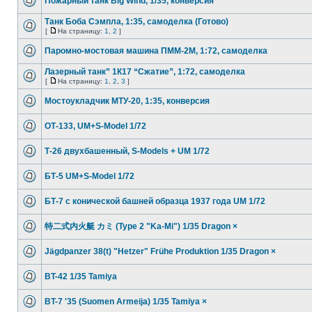
Пожарный танк Big Wind, 1/35, конверсия
Танк Боба Сэмпла, 1:35, самоделка (Готово)
[
На страницу:
1
,
2
]
Паромно-мостовая машина ПММ-2М, 1:72, самоделка
Лазерный танк” 1К17 “Сжатие”, 1:72, самоделка
[
На страницу:
1
,
2
,
3
]
Мостоукладчик МТУ-20, 1:35, конверсия
ОТ-133, UM+S-Model 1/72
Т-26 двухбашенный, S-Models + UM 1/72
БТ-5 UM+S-Model 1/72
БТ-7 с конической башней образца 1937 года UM 1/72
特二式内火艇 カミ (Type 2 "Ka-Mi") 1/35 Dragon ×
Jägdpanzer 38(t) "Hetzer" Frühe Produktion 1/35 Dragon ×
BT-42 1/35 Tamiya
BT-7 '35 (Suomen Armeija) 1/35 Tamiya ×