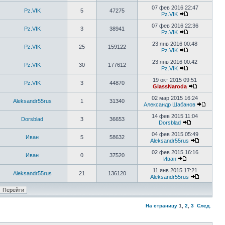
07 фев 2016 22:47
Pz.VIK
5
47275
Pz.VIK
07 фев 2016 22:36
Pz.VIK
3
38941
Pz.VIK
23 янв 2016 00:48
Pz.VIK
25
159122
Pz.VIK
23 янв 2016 00:42
Pz.VIK
30
177612
Pz.VIK
19 окт 2015 09:51
Pz.VIK
3
44870
GlassNaroda
02 мар 2015 16:24
Aleksandr55rus
1
31340
Александр Шабанов
14 фев 2015 11:04
Dorsblad
3
36653
Dorsblad
04 фев 2015 05:49
Иван
5
58632
Aleksandr55rus
02 фев 2015 16:16
Иван
0
37520
Иван
11 янв 2015 17:21
Aleksandr55rus
21
136120
Aleksandr55rus
На страницу
1
,
2
,
3
След.