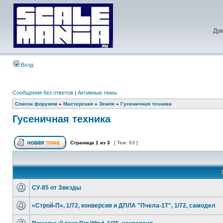
Дум
Вход
Сообщения без ответов
|
Активные темы
Список форумов
»
Мастерская
»
Земля
»
Гусеничная техника
Гусеничная техника
Страница
1
из
3
[ Тем: 63 ]
СУ-85 от Звезды
«Строй-П», 1/72, конверсия и ДПЛА "Пчела-1Т", 1/72, самодел