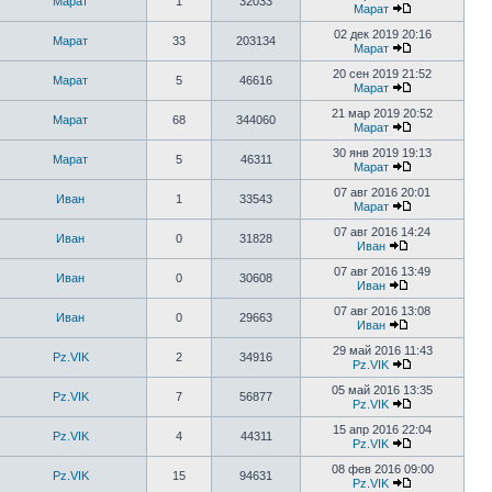
Марат
1
32033
Марат
02 дек 2019 20:16
Марат
33
203134
Марат
20 сен 2019 21:52
Марат
5
46616
Марат
21 мар 2019 20:52
Марат
68
344060
Марат
30 янв 2019 19:13
Марат
5
46311
Марат
07 авг 2016 20:01
Иван
1
33543
Марат
07 авг 2016 14:24
Иван
0
31828
Иван
07 авг 2016 13:49
Иван
0
30608
Иван
07 авг 2016 13:08
Иван
0
29663
Иван
29 май 2016 11:43
Pz.VIK
2
34916
Pz.VIK
05 май 2016 13:35
Pz.VIK
7
56877
Pz.VIK
15 апр 2016 22:04
Pz.VIK
4
44311
Pz.VIK
08 фев 2016 09:00
Pz.VIK
15
94631
Pz.VIK