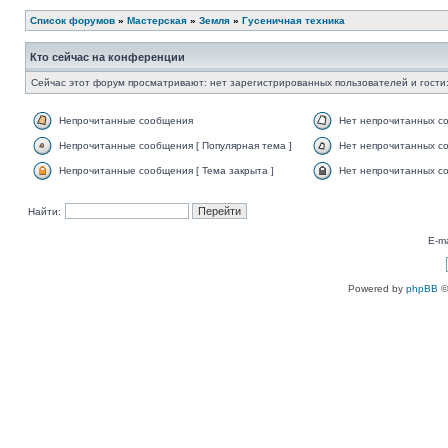
Список форумов
»
Мастерская
»
Земля
»
Гусеничная техника
Кто сейчас на конференции
Сейчас этот форум просматривают: нет зарегистрированных пользователей и гости:
Непрочитанные сообщения
Нет непрочитанных с
Непрочитанные сообщения [ Популярная тема ]
Нет непрочитанных со
Непрочитанные сообщения [ Тема закрыта ]
Нет непрочитанных со
Найти:
E-ma
Powered by
phpBB
©