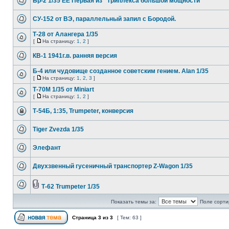
Бр-2 1/35 EE Первая из "Триплекса большой мощности"
СУ-152 от ВЭ, параллельный запил с Бородой.
Т-28 от Алангера 1/35
[
На страницу:
1
,
2
]
КВ-1 1941г.в. ранняя версия
Б-4 или чудовище созданное советским гением. Alan 1/35
[
На страницу:
1
,
2
,
3
]
Т-70М 1/35 от Miniart
[
На страницу:
1
,
2
]
Т-54Б, 1:35, Trumpeter, конверсия
Tiger Zvezda 1/35
Элефант
Двухзвенный гусеничный транспортер Z-Wagon 1/35
Т-62 Trumpeter 1/35
Показать темы за:
Поле сорти
Страница
3
из
3
[ Тем: 63 ]