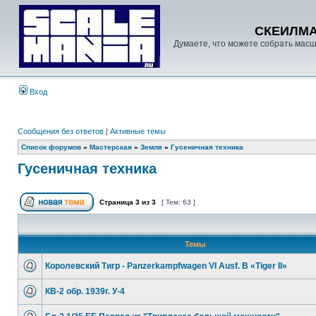
СКЕИЛМ
Думаете, что можете собрать масш
Вход
Сообщения без ответов
|
Активные темы
Список форумов
»
Мастерская
»
Земля
»
Гусеничная техника
Гусеничная техника
Страница
3
из
3
[ Тем: 63 ]
Темы
Королевский Тигр - Panzerkampfwagen VI Ausf. B «Tiger II»
КВ-2 обр. 1939г. У-4