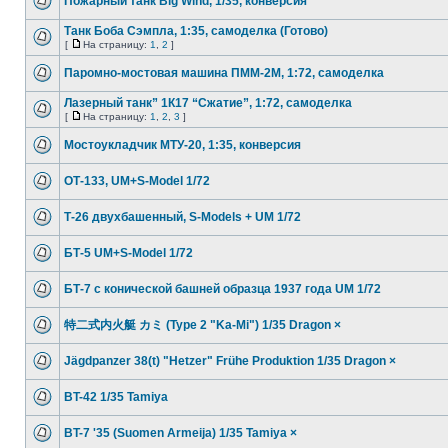
Пожарный танк Big Wind, 1/35, конверсия
Танк Боба Сэмпла, 1:35, самоделка (Готово)
[
На страницу:
1
,
2
]
Паромно-мостовая машина ПММ-2М, 1:72, самоделка
Лазерный танк” 1К17 “Сжатие”, 1:72, самоделка
[
На страницу:
1
,
2
,
3
]
Мостоукладчик МТУ-20, 1:35, конверсия
ОТ-133, UM+S-Model 1/72
Т-26 двухбашенный, S-Models + UM 1/72
БТ-5 UM+S-Model 1/72
БТ-7 с конической башней образца 1937 года UM 1/72
特二式内火艇 カミ (Type 2 "Ka-Mi") 1/35 Dragon ×
Jägdpanzer 38(t) "Hetzer" Frühe Produktion 1/35 Dragon ×
BT-42 1/35 Tamiya
BT-7 '35 (Suomen Armeija) 1/35 Tamiya ×