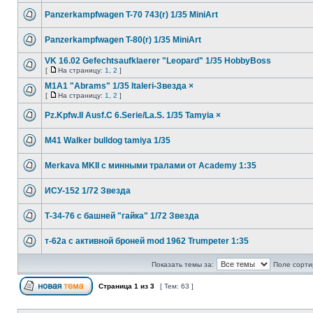
Panzerkampfwagen T-70 743(r) 1/35 MiniArt
Panzerkampfwagen T-80(r) 1/35 MiniArt
VK 16.02 Gefechtsaufklaerer "Leopard" 1/35 HobbyBoss
[
На страницу:
1
,
2
]
M1A1 "Abrams" 1/35 Italeri-Звезда ×
[
На страницу:
1
,
2
]
Pz.Kpfw.II Ausf.C 6.Serie/La.S. 1/35 Tamyia ×
M41 Walker bulldog tamiya 1/35
Merkava MKII с минными тралами от Academy 1:35
ИСУ-152 1/72 Звезда
Т-34-76 с башней "гайка" 1/72 Звезда
т-62а с активной броней mod 1962 Trumpeter 1:35
Показать темы за:
Поле сорти
Страница
1
из
3
[ Тем: 63 ]