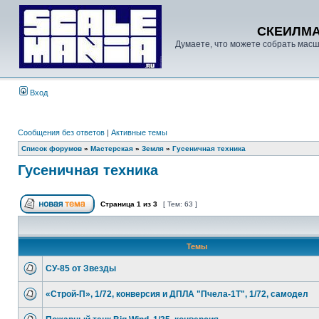
СКЕИЛМ
Думаете, что можете собрать масш
Вход
Сообщения без ответов
|
Активные темы
Список форумов
»
Мастерская
»
Земля
»
Гусеничная техника
Гусеничная техника
Страница
1
из
3
[ Тем: 63 ]
Темы
СУ-85 от Звезды
«Строй-П», 1/72, конверсия и ДПЛА "Пчела-1Т", 1/72, самодел