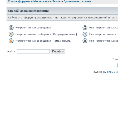
Список форумов
»
Мастерская
»
Земля
»
Гусеничная техника
Кто сейчас на конференции
Сейчас этот форум просматривают: нет зарегистрированных пользователей и гости:
Непрочитанные сообщения
Нет непрочитанных с
Непрочитанные сообщения [ Популярная тема ]
Нет непрочитанных со
Непрочитанные сообщения [ Тема закрыта ]
Нет непрочитанных со
Найти:
E-ma
Powered by
phpBB
©