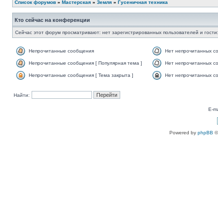
Список форумов
»
Мастерская
»
Земля
»
Гусеничная техника
Кто сейчас на конференции
Сейчас этот форум просматривают: нет зарегистрированных пользователей и гости:
Непрочитанные сообщения
Нет непрочитанных с
Непрочитанные сообщения [ Популярная тема ]
Нет непрочитанных со
Непрочитанные сообщения [ Тема закрыта ]
Нет непрочитанных со
Найти:
E-ma
Powered by
phpBB
©