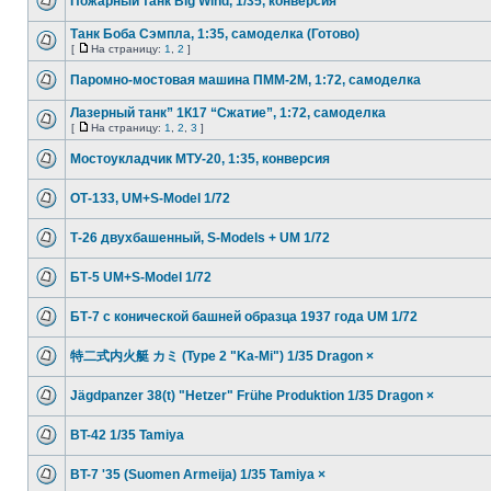
Пожарный танк Big Wind, 1/35, конверсия
Танк Боба Сэмпла, 1:35, самоделка (Готово)
[
На страницу:
1
,
2
]
Паромно-мостовая машина ПММ-2М, 1:72, самоделка
Лазерный танк” 1К17 “Сжатие”, 1:72, самоделка
[
На страницу:
1
,
2
,
3
]
Мостоукладчик МТУ-20, 1:35, конверсия
ОТ-133, UM+S-Model 1/72
Т-26 двухбашенный, S-Models + UM 1/72
БТ-5 UM+S-Model 1/72
БТ-7 с конической башней образца 1937 года UM 1/72
特二式内火艇 カミ (Type 2 "Ka-Mi") 1/35 Dragon ×
Jägdpanzer 38(t) "Hetzer" Frühe Produktion 1/35 Dragon ×
BT-42 1/35 Tamiya
BT-7 '35 (Suomen Armeija) 1/35 Tamiya ×