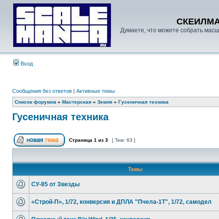
СКЕИЛМ
Думаете, что можете собрать масш
Вход
Сообщения без ответов
|
Активные темы
Список форумов
»
Мастерская
»
Земля
»
Гусеничная техника
Гусеничная техника
Страница
1
из
3
[ Тем: 63 ]
Темы
СУ-85 от Звезды
«Строй-П», 1/72, конверсия и ДПЛА "Пчела-1Т", 1/72, самодел