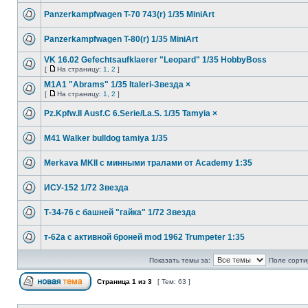
Panzerkampfwagen T-70 743(r) 1/35 MiniArt
Panzerkampfwagen T-80(r) 1/35 MiniArt
VK 16.02 Gefechtsaufklaerer "Leopard" 1/35 HobbyBoss
[
На страницу:
1
,
2
]
M1A1 "Abrams" 1/35 Italeri-Звезда ×
[
На страницу:
1
,
2
]
Pz.Kpfw.II Ausf.C 6.Serie/La.S. 1/35 Tamyia ×
M41 Walker bulldog tamiya 1/35
Merkava MKII с минными тралами от Academy 1:35
ИСУ-152 1/72 Звезда
Т-34-76 с башней "гайка" 1/72 Звезда
т-62а с активной броней mod 1962 Trumpeter 1:35
Показать темы за:
Поле сорти
Страница
1
из
3
[ Тем: 63 ]