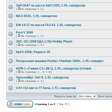
ЗиЛ-Э167 на шасси ЗиЛ-135Л, 1:35, самоделка
[
На страницу:
1
,
2
]
МАЗ-503А, 1:35, самоделка
БМ-14-17 на шасси ГАЗ-63, 1:35, самоделка
Ford V 3000
[
На страницу:
1
,
2
]
ЗИС-151 (ЗВЕЗДА;1:35)+Hobby Planet
[
На страницу:
1
,
2
]
КрАЗ 255Б; Роден;1:35
Патрульная машина Pontiac Chieftain 1950г., 1:35, самодел
64Л6-1 «Гамма-С1» (М-1), 1:35, самоделка (готово)
[
На страницу:
1
...
6
,
7
,
8
]
Троллейбус ЗиУ-9, 1:35, самоделка
[
На страницу:
1
,
2
]
САУ 152-мм vz.77 Dana, 1:72, самоделка
Показать темы за:
Поле сорти
Страница
1
из
3
[ Тем: 57 ]