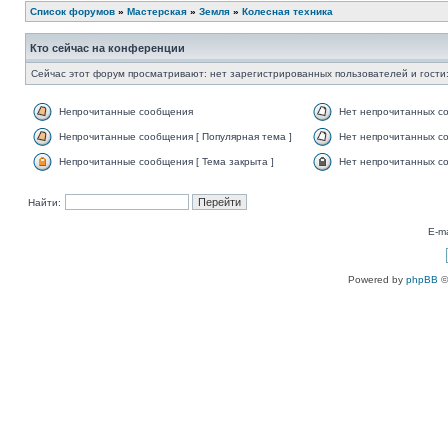
Список форумов
»
Мастерская
»
Земля
»
Колесная техника
Кто сейчас на конференции
Сейчас этот форум просматривают: нет зарегистрированных пользователей и гости:
Непрочитанные сообщения
Нет непрочитанных с
Непрочитанные сообщения [ Популярная тема ]
Нет непрочитанных со
Непрочитанные сообщения [ Тема закрыта ]
Нет непрочитанных со
Найти:
E-ma
Powered by
phpBB
©