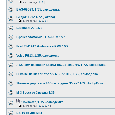
[
На страницу:
1
,
2
]
БАЗ-69099, 1:35, самоделка
РАДАР П-12 1/72 (Готово)
[
На страницу:
1
,
2
,
3
]
Шасси УРАЛ 1/72
Бронеавтомобиль БА-6 UM 1/72
Ford T M1917 Ambulance RPM 1/72
Volvo FH13, 1:35, самоделка
AБС-10A на шасси КамАЗ-65201-1019-60, 1:72, самоделка
РЭМ-КЛ на шасси Урал-532362-1012, 1:72, самоделка
Железнодорожное 800мм орудие "Dora" 1/72 HobbyBoss
M-3 Scout от Звезды 1/35
"Точка-М", 1:35 - самоделка
[
На страницу:
1
,
2
,
3
,
4
]
Ба-10 от Звезды