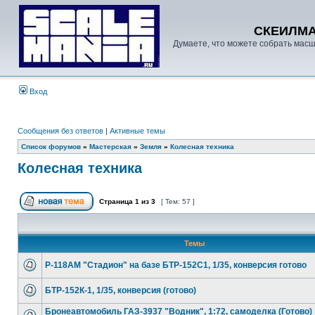
СКЕИЛМ
Думаете, что можете собрать масш
Вход
Сообщения без ответов
|
Активные темы
Список форумов
»
Мастерская
»
Земля
»
Колесная техника
Колесная техника
Страница
1
из
3
[ Тем: 57 ]
Темы
Р-118АМ "Стадион" на базе БТР-152С1, 1/35, конверсия готово
БТР-152К-1, 1/35, конверсия (готово)
Бронеавтомобиль ГАЗ-3937 "Водник", 1:72, самоделка (Готово)