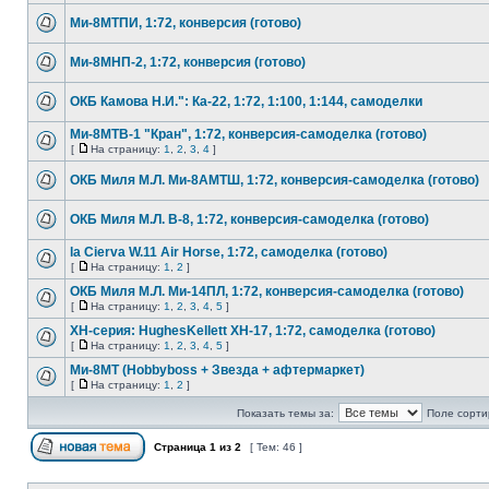
Ми-8МТПИ, 1:72, конверсия (готово)
Ми-8МНП-2, 1:72, конверсия (готово)
ОКБ Камова Н.И.": Ка-22, 1:72, 1:100, 1:144, самоделки
Ми-8МТВ-1 "Кран", 1:72, конверсия-самоделка (готово)
[
На страницу:
1
,
2
,
3
,
4
]
ОКБ Миля М.Л. Ми-8АМТШ, 1:72, конверсия-самоделка (готово)
ОКБ Миля М.Л. В-8, 1:72, конверсия-самоделка (готово)
la Cierva W.11 Air Horse, 1:72, самоделка (готово)
[
На страницу:
1
,
2
]
ОКБ Миля М.Л. Ми-14ПЛ, 1:72, конверсия-самоделка (готово)
[
На страницу:
1
,
2
,
3
,
4
,
5
]
ХH-серия: HughesKellett XH-17, 1:72, самоделка (готово)
[
На страницу:
1
,
2
,
3
,
4
,
5
]
Ми-8МТ (Hobbyboss + Звезда + афтермаркет)
[
На страницу:
1
,
2
]
Показать темы за:
Поле сорти
Страница
1
из
2
[ Тем: 46 ]