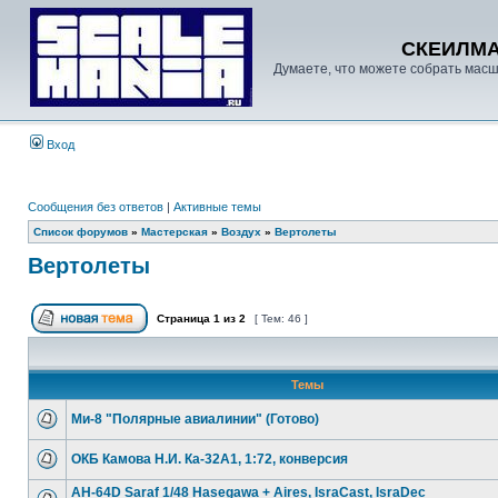
СКЕИЛМ
Думаете, что можете собрать масш
Вход
Сообщения без ответов
|
Активные темы
Список форумов
»
Мастерская
»
Воздух
»
Вертолеты
Вертолеты
Страница
1
из
2
[ Тем: 46 ]
Темы
Ми-8 "Полярные авиалинии" (Готово)
ОКБ Камова Н.И. Ка-32А1, 1:72, конверсия
AH-64D Saraf 1/48 Hasegawa + Aires, IsraCast, IsraDec