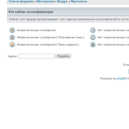
Список форумов
»
Мастерская
»
Воздух
»
Вертолеты
Кто сейчас на конференции
Сейчас этот форум просматривают: нет зарегистрированных пользователей и гости:
Непрочитанные сообщения
Нет непрочитанных с
Непрочитанные сообщения [ Популярная тема ]
Нет непрочитанных со
Непрочитанные сообщения [ Тема закрыта ]
Нет непрочитанных со
Найти:
E-ma
Powered by
phpBB
©