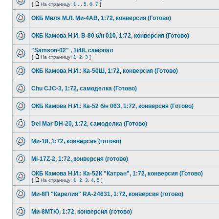
[
На страницу:
1
...
5
,
6
,
7
]
ОКБ Миля М.Л. Ми-4АВ, 1:72, конверсия (Готово)
ОКБ Камова Н.И. В-80 б/н 010, 1:72, конверсия (Готово)
"Samson-02" , 1/48, самопал
[
На страницу:
1
,
2
,
3
]
ОКБ Камова Н.И.: Ка-50Ш, 1:72, конверсия (Готово)
Chu CJC-3, 1:72, самоделка (Готово)
ОКБ Камова Н.И.: Ка-52 б/н 063, 1:72, конверсия (Готово)
Del Mar DH-20, 1:72, самоделка (Готово)
Ми-18, 1:72, конверсия (готово)
Mi-17Z-2, 1:72, конверсия (готово)
ОКБ Камова Н.И.: Ка-52К "Катран", 1:72, конверсия (Готово)
[
На страницу:
1
,
2
,
3
,
4
,
5
]
Ми-8П "Карелия" RA-24631, 1:72, конверсия (готово)
Ми-8МТЮ, 1:72, конверсия (готово)