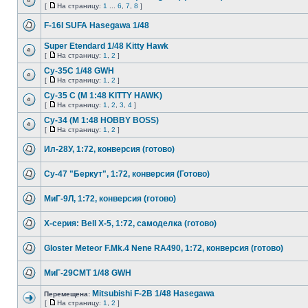
[
На страницу:
1
...
6
,
7
,
8
]
F-16I SUFA Hasegawa 1/48
Super Etendard 1/48 Kitty Hawk
[
На страницу:
1
,
2
]
Су-35С 1/48 GWH
[
На страницу:
1
,
2
]
Су-35 С (М 1:48 KITTY HAWK)
[
На страницу:
1
,
2
,
3
,
4
]
Су-34 (М 1:48 HOBBY BOSS)
[
На страницу:
1
,
2
]
Ил-28У, 1:72, конверсия (готово)
Су-47 "Беркут", 1:72, конверсия (Готово)
МиГ-9Л, 1:72, конверсия (готово)
Х-серия: Bell X-5, 1:72, самоделка (готово)
Gloster Meteor F.Mk.4 Nene RA490, 1:72, конверсия (готово)
МиГ-29СМТ 1/48 GWH
Mitsubishi F-2В 1/48 Hasegawa
Перемещена:
[
На страницу:
1
,
2
]