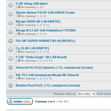
S-3B Viking 1/48 Italeri
[
На страницу:
1
,
2
]
Gloster Meteor F.8 IAF 1/48 AIRFIX Готово
[
На страницу:
1
,
2
,
3
]
Mirage-2000D (M 1:48 KINETIC)
[
На страницу:
1
,
2
,
3
,
4
]
Mirage III CJ IAF 1/48 HobbyBoss ГОТОВО
[
На страницу:
1
,
2
,
3
]
F/A-18F SUPER HORNET M1:48 (REVELL)
Су-33 (M 1:48 KINETIC)
[
На страницу:
1
,
2
,
3
,
4
]
F-15E "Strike Eagle" (М 1:48 Revell)
[
На страницу:
1
,
2
,
3
,
4
,
5
]
Henschеl Hs P.122 (проект), 1:72, самоделка (готово)
Kfir TC2 1/48 (конверсия Mirage IIIC Eduard)
[
На страницу:
1
,
2
,
3
,
4
,
5
]
Boulton-Paul P.120, 1:72, самоделка (готово)
Показать темы за:
Поле сорти
Страница
1
из
4
[ Тем: 83 ]