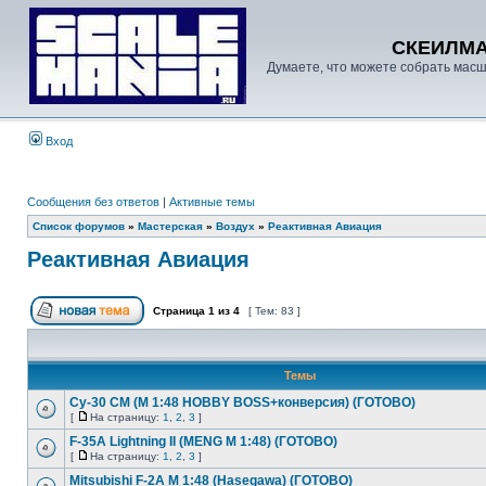
СКЕИЛМ
Думаете, что можете собрать масш
Вход
Сообщения без ответов
|
Активные темы
Список форумов
»
Мастерская
»
Воздух
»
Реактивная Авиация
Реактивная Авиация
Страница
1
из
4
[ Тем: 83 ]
Темы
Су-30 СМ (М 1:48 HOBBY BOSS+конверсия) (ГОТОВО)
[
На страницу:
1
,
2
,
3
]
F-35A Lightning II (MENG M 1:48) (ГОТОВО)
[
На страницу:
1
,
2
,
3
]
Mitsubishi F-2A М 1:48 (Hasegawa) (ГОТОВО)