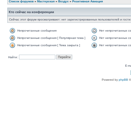
Список форумов
»
Мастерская
»
Воздух
»
Реактивная Авиация
Кто сейчас на конференции
Сейчас этот форум просматривают: нет зарегистрированных пользователей и гости:
Непрочитанные сообщения
Нет непрочитанных с
Непрочитанные сообщения [ Популярная тема ]
Нет непрочитанных со
Непрочитанные сообщения [ Тема закрыта ]
Нет непрочитанных со
Найти:
E-ma
Powered by
phpBB
©