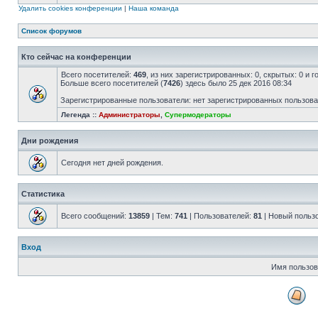
Удалить cookies конференции
|
Наша команда
Список форумов
Кто сейчас на конференции
Всего посетителей:
469
, из них зарегистрированных: 0, скрытых: 0 и 
Больше всего посетителей (
7426
) здесь было 25 дек 2016 08:34
Зарегистрированные пользователи: нет зарегистрированных пользов
Легенда ::
Администраторы
,
Супермодераторы
Дни рождения
Сегодня нет дней рождения.
Статистика
Всего сообщений:
13859
| Тем:
741
| Пользователей:
81
| Новый польз
Вход
Имя пользов