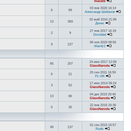
maxatb
03 янв 2020 16:14
6
99
Александр Шабанов
02 май 2016 21:08
13
369
Денис
27 янв 2017 16:18
2
9
Dorsblad
06 ноя 2020 08:56
9
227
rihardz1
24 июн 2017 12:09
85
207
GlassNaroda
20 сен 2011 16:59
6
21
Pz.VIK
17 июн 2014 09:24
3
52
GlassNaroda
04 дек 2019 20:40
13
66
GlassNaroda
22 янв 2016 20:36
5
35
GlassNaroda
01 сен 2015 16:57
49
137
Rudic