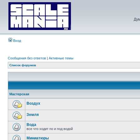
Дум
Вход
Сообщения без ответов
|
Активные темы
Список форумов
Мастерская
Воздух
Земля
Вода
все что ходит по и под водой
Миниатюры