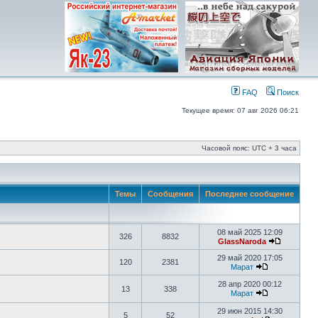
FAQ
Поиск
Текущее время: 07 авг 2026 06:21
Часовой пояс: UTC + 3 часа
Темы
Сообщения
Последнее сообщение
08 май 2025 12:09
326
8832
GlassNaroda
29 май 2020 17:05
120
2381
Марат
28 апр 2020 00:12
13
338
Марат
29 июн 2015 14:30
5
52