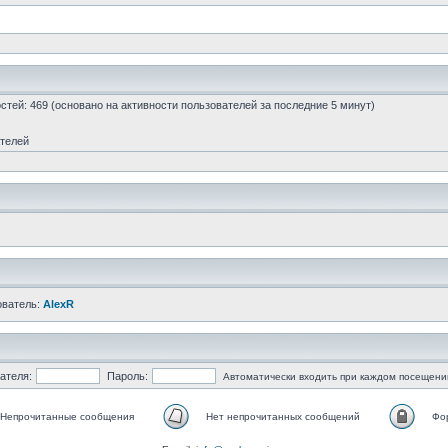
гостей: 469 (основано на активности пользователей за последние 5 минут)
ателей
ователь:
AlexR
ателя:
Пароль:
Автоматически входить при каждом посещени
Непрочитанные сообщения
Нет непрочитанных сообщений
Фо