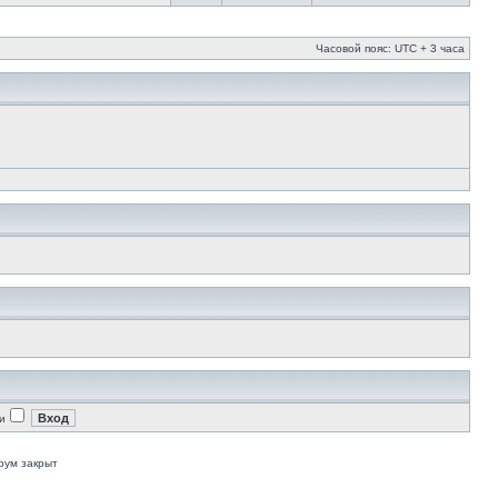
Часовой пояс: UTC + 3 часа
и
рум закрыт