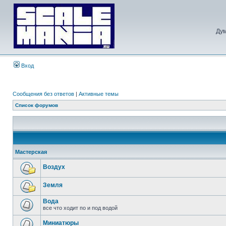
Дум
Вход
Сообщения без ответов
|
Активные темы
Список форумов
Мастерская
Воздух
Земля
Вода
все что ходит по и под водой
Миниатюры