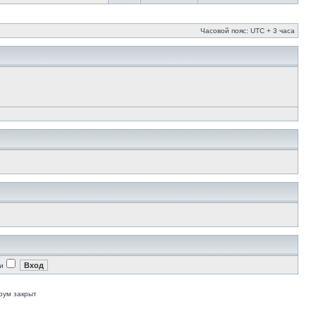
Часовой пояс: UTC + 3 часа
и
рум закрыт