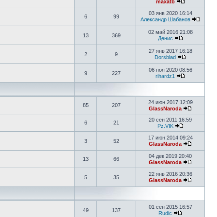
maxatb
03 янв 2020 16:14
6
99
Александр Шабанов
02 май 2016 21:08
13
369
Денис
27 янв 2017 16:18
2
9
Dorsblad
06 ноя 2020 08:56
9
227
rihardz1
24 июн 2017 12:09
85
207
GlassNaroda
20 сен 2011 16:59
6
21
Pz.VIK
17 июн 2014 09:24
3
52
GlassNaroda
04 дек 2019 20:40
13
66
GlassNaroda
22 янв 2016 20:36
5
35
GlassNaroda
01 сен 2015 16:57
49
137
Rudic