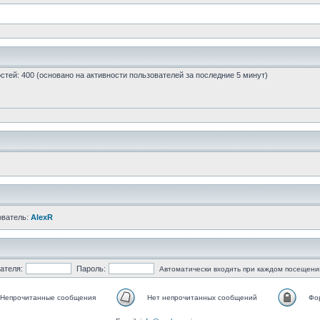
гостей: 400 (основано на активности пользователей за последние 5 минут)
ователь:
AlexR
ателя:
Пароль:
Автоматически входить при каждом посещени
Непрочитанные сообщения
Нет непрочитанных сообщений
Фо