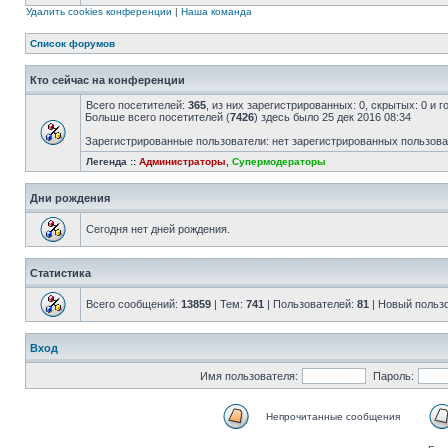
Удалить cookies конференции
|
Наша команда
Список форумов
Кто сейчас на конференции
Всего посетителей:
365
, из них зарегистрированных: 0, скрытых: 0 и 
Больше всего посетителей (
7426
) здесь было 25 дек 2016 08:34
Зарегистрированные пользователи: нет зарегистрированных пользов
Легенда ::
Администраторы
,
Супермодераторы
Дни рождения
Сегодня нет дней рождения.
Статистика
Всего сообщений:
13859
| Тем:
741
| Пользователей:
81
| Новый польз
Вход
Имя пользователя:
Пароль:
Непрочитанные сообщения