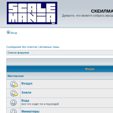
СКЕИЛМ
Думаете, что можете собрать масш
Вход
Сообщения без ответов
|
Активные темы
Список форумов
Форум
Мастерская
Воздух
Земля
Вода
все что ходит по и под водой
Миниатюры