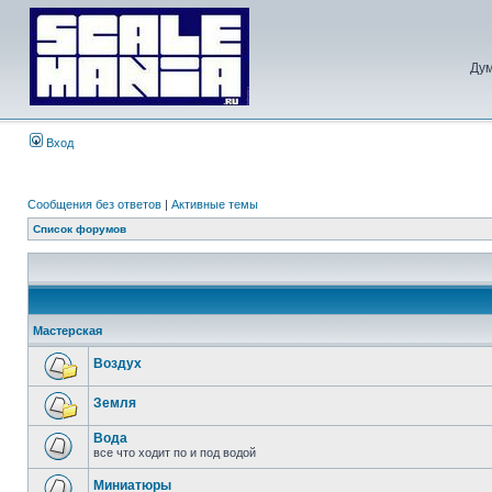
Дум
Вход
Сообщения без ответов
|
Активные темы
Список форумов
Мастерская
Воздух
Земля
Вода
все что ходит по и под водой
Миниатюры