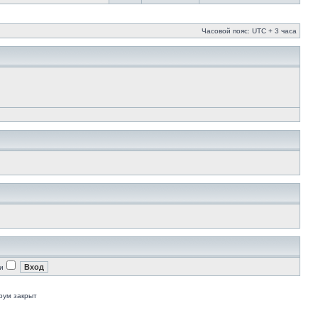
Часовой пояс: UTC + 3 часа
и
рум закрыт