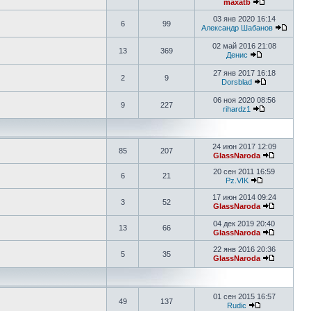
maxatb
03 янв 2020 16:14
6
99
Александр Шабанов
02 май 2016 21:08
13
369
Денис
27 янв 2017 16:18
2
9
Dorsblad
06 ноя 2020 08:56
9
227
rihardz1
24 июн 2017 12:09
85
207
GlassNaroda
20 сен 2011 16:59
6
21
Pz.VIK
17 июн 2014 09:24
3
52
GlassNaroda
04 дек 2019 20:40
13
66
GlassNaroda
22 янв 2016 20:36
5
35
GlassNaroda
01 сен 2015 16:57
49
137
Rudic