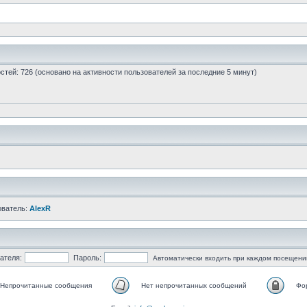
гостей: 726 (основано на активности пользователей за последние 5 минут)
ователь:
AlexR
ателя:
Пароль:
Автоматически входить при каждом посещени
Непрочитанные сообщения
Нет непрочитанных сообщений
Фо