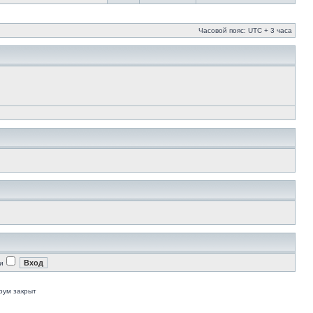
Часовой пояс: UTC + 3 часа
и
рум закрыт