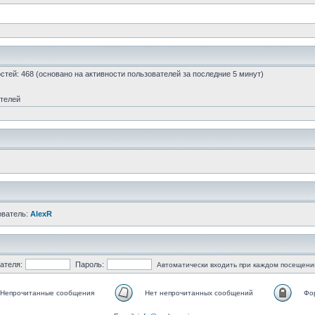
гостей: 468 (основано на активности пользователей за последние 5 минут)
ателей
ователь:
AlexR
ателя:
Пароль:
Автоматически входить при каждом посещени
Непрочитанные сообщения
Нет непрочитанных сообщений
Фо