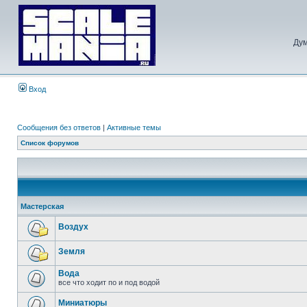
Дум
Вход
Сообщения без ответов
|
Активные темы
Список форумов
Мастерская
Воздух
Земля
Вода
все что ходит по и под водой
Миниатюры