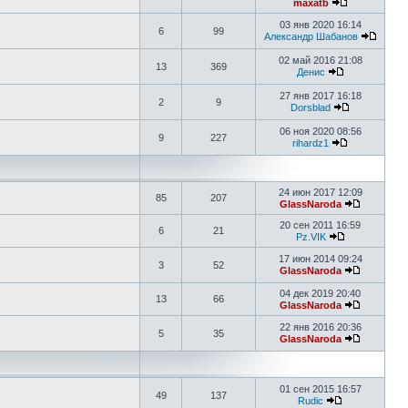
maxatb
03 янв 2020 16:14
6
99
Александр Шабанов
02 май 2016 21:08
13
369
Денис
27 янв 2017 16:18
2
9
Dorsblad
06 ноя 2020 08:56
9
227
rihardz1
24 июн 2017 12:09
85
207
GlassNaroda
20 сен 2011 16:59
6
21
Pz.VIK
17 июн 2014 09:24
3
52
GlassNaroda
04 дек 2019 20:40
13
66
GlassNaroda
22 янв 2016 20:36
5
35
GlassNaroda
01 сен 2015 16:57
49
137
Rudic