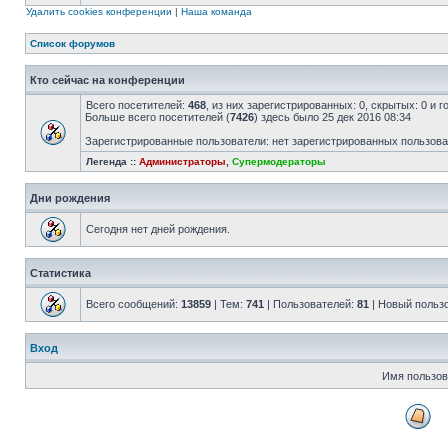
Удалить cookies конференции
|
Наша команда
Список форумов
Кто сейчас на конференции
Всего посетителей:
468
, из них зарегистрированных: 0, скрытых: 0 и 
Больше всего посетителей (
7426
) здесь было 25 дек 2016 08:34
Зарегистрированные пользователи: нет зарегистрированных пользов
Легенда ::
Администраторы
,
Супермодераторы
Дни рождения
Сегодня нет дней рождения.
Статистика
Всего сообщений:
13859
| Тем:
741
| Пользователей:
81
| Новый польз
Вход
Имя пользов