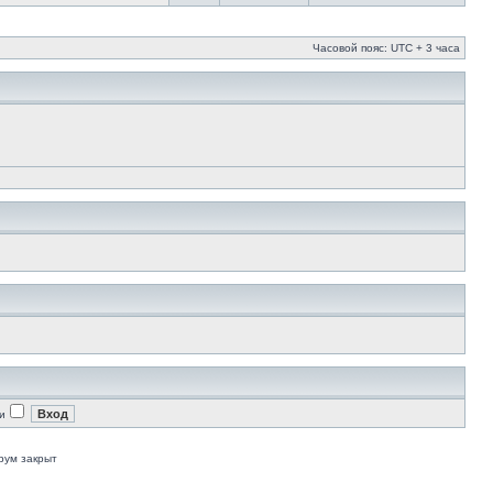
Часовой пояс: UTC + 3 часа
и
рум закрыт