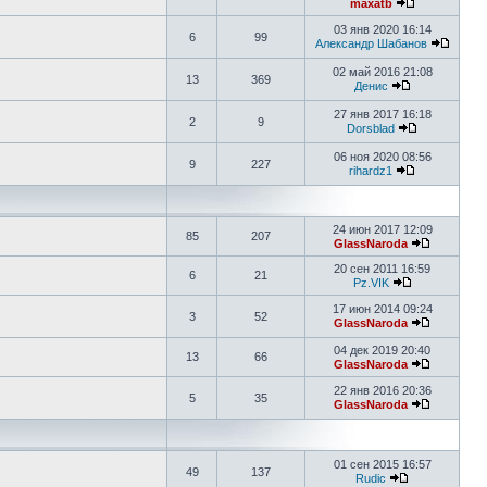
maxatb
03 янв 2020 16:14
6
99
Александр Шабанов
02 май 2016 21:08
13
369
Денис
27 янв 2017 16:18
2
9
Dorsblad
06 ноя 2020 08:56
9
227
rihardz1
24 июн 2017 12:09
85
207
GlassNaroda
20 сен 2011 16:59
6
21
Pz.VIK
17 июн 2014 09:24
3
52
GlassNaroda
04 дек 2019 20:40
13
66
GlassNaroda
22 янв 2016 20:36
5
35
GlassNaroda
01 сен 2015 16:57
49
137
Rudic