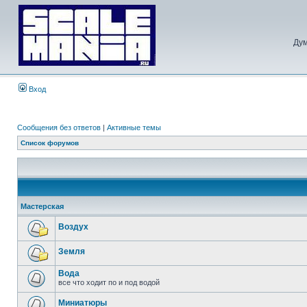
Дум
Вход
Сообщения без ответов
|
Активные темы
Список форумов
Мастерская
Воздух
Земля
Вода
все что ходит по и под водой
Миниатюры