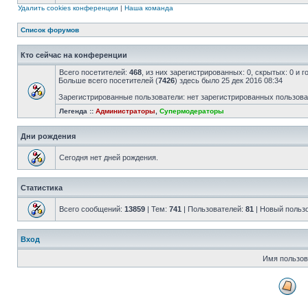
Удалить cookies конференции
|
Наша команда
Список форумов
Кто сейчас на конференции
Всего посетителей:
468
, из них зарегистрированных: 0, скрытых: 0 и 
Больше всего посетителей (
7426
) здесь было 25 дек 2016 08:34
Зарегистрированные пользователи: нет зарегистрированных пользов
Легенда ::
Администраторы
,
Супермодераторы
Дни рождения
Сегодня нет дней рождения.
Статистика
Всего сообщений:
13859
| Тем:
741
| Пользователей:
81
| Новый польз
Вход
Имя пользов