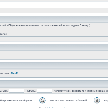
гостей: 468 (основано на активности пользователей за последние 5 минут)
ателей
ователь:
AlexR
ателя:
Пароль:
Автоматически входить при каждом посещени
Непрочитанные сообщения
Нет непрочитанных сообщений
Фо