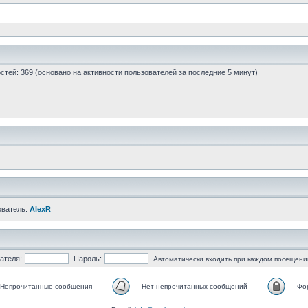
гостей: 369 (основано на активности пользователей за последние 5 минут)
ователь:
AlexR
ателя:
Пароль:
Автоматически входить при каждом посещени
Непрочитанные сообщения
Нет непрочитанных сообщений
Фо