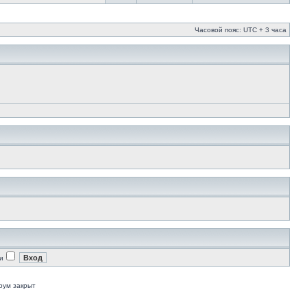
Часовой пояс: UTC + 3 часа
и
рум закрыт