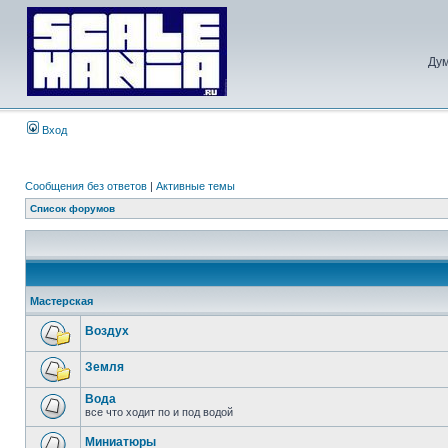
Дум
Вход
Сообщения без ответов
|
Активные темы
Список форумов
Мастерская
Воздух
Земля
Вода
все что ходит по и под водой
Миниатюры