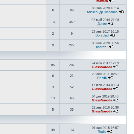
maxatb
03 янв 2020 16:14
6
99
Александр Шабанов
02 май 2016 21:08
13
369
Денис
27 янв 2017 16:18
2
9
Dorsblad
06 ноя 2020 08:56
9
227
rihardz1
24 июн 2017 12:09
85
207
GlassNaroda
20 сен 2011 16:59
6
21
Pz.VIK
17 июн 2014 09:24
3
52
GlassNaroda
04 дек 2019 20:40
13
66
GlassNaroda
22 янв 2016 20:36
5
35
GlassNaroda
01 сен 2015 16:57
49
137
Rudic