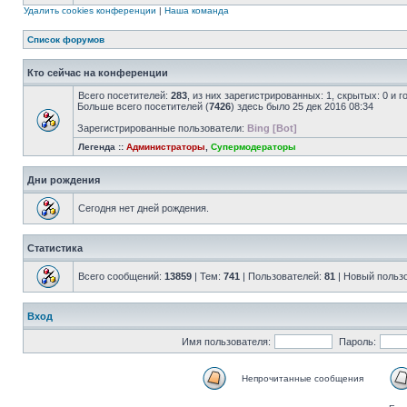
Удалить cookies конференции
|
Наша команда
Список форумов
Кто сейчас на конференции
Всего посетителей:
283
, из них зарегистрированных: 1, скрытых: 0 и 
Больше всего посетителей (
7426
) здесь было 25 дек 2016 08:34
Зарегистрированные пользователи:
Bing [Bot]
Легенда ::
Администраторы
,
Супермодераторы
Дни рождения
Сегодня нет дней рождения.
Статистика
Всего сообщений:
13859
| Тем:
741
| Пользователей:
81
| Новый польз
Вход
Имя пользователя:
Пароль:
Непрочитанные сообщения