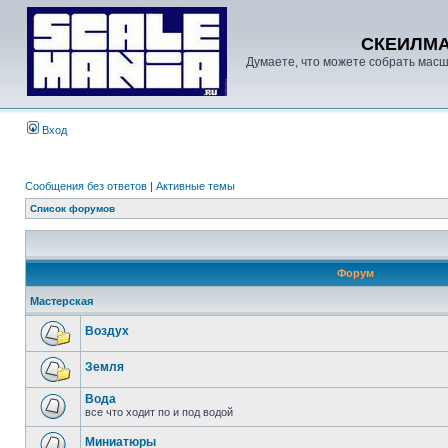
СКЕИЛМ
Думаете, что можете собрать масш
Вход
Сообщения без ответов
|
Активные темы
Список форумов
Форум
Мастерская
Воздух
Земля
Вода
все что ходит по и под водой
Миниатюры