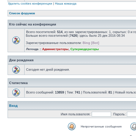
Удалить cookies конференции
|
Наша команда
Список форумов
Кто сейчас на конференции
Всего посетителей:
514
, из них зарегистрированных: 1, скрытых: 0 и 
Больше всего посетителей (
7426
) здесь было 25 дек 2016 08:34
Зарегистрированные пользователи:
Bing [Bot]
Легенда ::
Администраторы
,
Супермодераторы
Дни рождения
Сегодня нет дней рождения.
Статистика
Всего сообщений:
13859
| Тем:
741
| Пользователей:
81
| Новый польз
Вход
Имя пользователя:
Пароль:
Непрочитанные сообщения