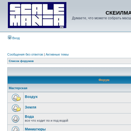
СКЕИЛМ
Думаете, что можете собрать масш
Вход
Сообщения без ответов
|
Активные темы
Список форумов
Форум
Мастерская
Воздух
Земля
Вода
все что ходит по и под водой
Миниатюры