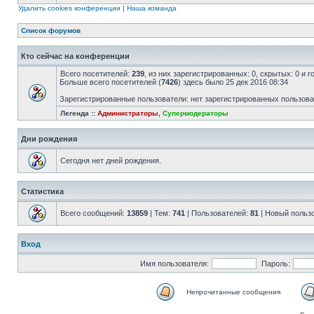
Удалить cookies конференции
|
Наша команда
Список форумов
Кто сейчас на конференции
Всего посетителей:
239
, из них зарегистрированных: 0, скрытых: 0 и 
Больше всего посетителей (
7426
) здесь было 25 дек 2016 08:34
Зарегистрированные пользователи: нет зарегистрированных пользов
Легенда ::
Администраторы
,
Супермодераторы
Дни рождения
Сегодня нет дней рождения.
Статистика
Всего сообщений:
13859
| Тем:
741
| Пользователей:
81
| Новый польз
Вход
Имя пользователя:
Пароль:
Непрочитанные сообщения