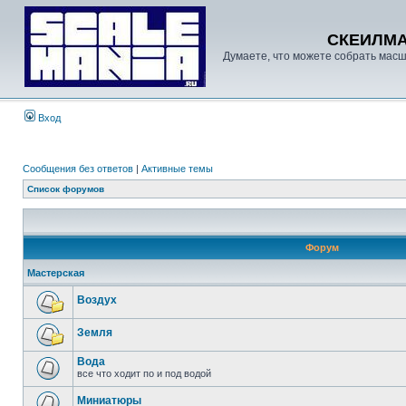
СКЕИЛМ
Думаете, что можете собрать масш
Вход
Сообщения без ответов
|
Активные темы
Список форумов
Форум
Мастерская
Воздух
Земля
Вода
все что ходит по и под водой
Миниатюры