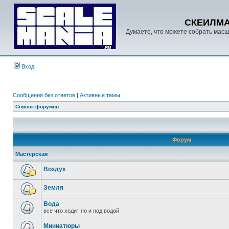
СКЕИЛМ
Думаете, что можете собрать масш
Вход
Сообщения без ответов
|
Активные темы
Список форумов
Форум
Мастерская
Воздух
Земля
Вода
все что ходит по и под водой
Миниатюры