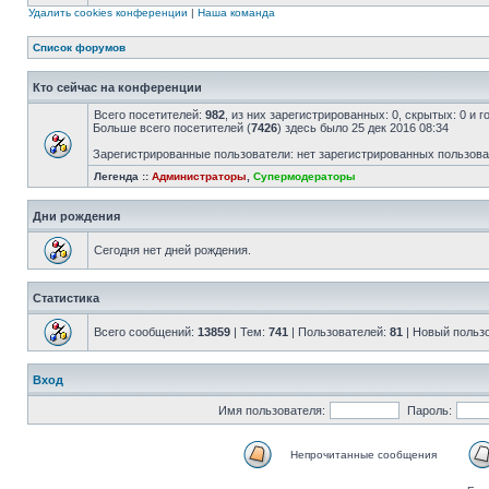
Удалить cookies конференции
|
Наша команда
Список форумов
Кто сейчас на конференции
Всего посетителей:
982
, из них зарегистрированных: 0, скрытых: 0 и 
Больше всего посетителей (
7426
) здесь было 25 дек 2016 08:34
Зарегистрированные пользователи: нет зарегистрированных пользов
Легенда ::
Администраторы
,
Супермодераторы
Дни рождения
Сегодня нет дней рождения.
Статистика
Всего сообщений:
13859
| Тем:
741
| Пользователей:
81
| Новый польз
Вход
Имя пользователя:
Пароль:
Непрочитанные сообщения