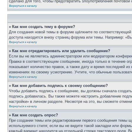
сделано для того, чтобы предотвратить злоупотребления почтовой
Вернуться к началу
» Как мне создать тему в форуме?
Для создания новой темы в форуме щёлкните по соответствующей 
доступа находится внизу страниц форума или темы. Например: «Вы 
Вернуться к началу
» Как мне отредактировать или удалить сообщение?
Если вы не являетесь администратором или модератором конферен
Правка
в соответствующем сообщении, иногда только в течение огр
показывает количество правок, а также дату и время последней из
изменениях по своему усмотрению. Учтите, что обычные пользовате
Вернуться к началу
» Как мне добавить подпись к своему сообщению?
Чтобы добавить подпись к сообщению, вы должны сначала создать
подпись добавилась. Вы также можете настроить добавление под
настройки» в личном разделе. Несмотря на это, вы сможете отме
Вернуться к началу
» Как мне создать опрос?
При создании темы или редактировании первого сообщения темы щ
используемого стиля; если вы не видите такой закладки или формы
каждый вариант находится на отдельной строке текстового поля. В