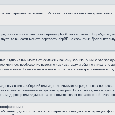
 летнего времени, но время отображается по-прежнему неверное, значит
ии, или же просто никто не перевёл phpBB на ваш язык. Попробуйте узн
ествует, то вы сами можете перевести phpBB на свой язык. Дополнител
ия. Одно из них может относиться к вашему званию, обычно это звёздо
лее крупное, изображение известно как «аватара» и обычно уникально д
ь использованы. Если вы не можете использовать аватары, свяжитесь с
озданных вами сообщений или идентифицируют определённых пользовате
так как они установлены её администратором. Пожалуйста, не засоряйт
, и модератор или администратор понизят значение вашего счётчика со
а конференцию!
сообщения другим пользователям через встроенную в конференцию форм