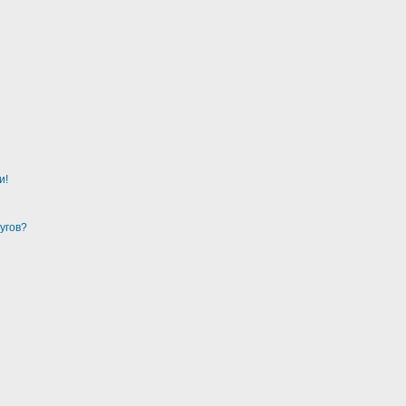
и!
угов?