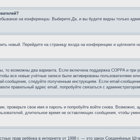
ователей?
ебывание на конференции
. Выберите
Да
, и вы будете видны только адм
учить новый. Перейдите на страницу входа на конференцию и щёлкните 
ы, то возможны два варианта. Если включена поддержка COPPA и при ре
чтобы все новые учётные записи были активированы пользователями или
ail-сообщение, следуйте полученным инструкциям. Если email-сообщение
ввели правильный адрес email, попробуйте связаться с администратором
ии, проверьте свои имя и пароль и попробуйте войти снова. Возможно,
льзователей, длительное время не оставляющих сообщения, чтобы умен
 частных прав ребёнка в интернете от 1998 г. — это закон Соединённых 