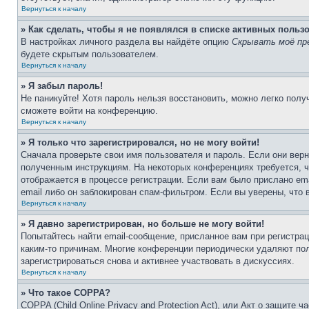
Вернуться к началу
» Как сделать, чтобы я не появлялся в списке активных польз
В настройках личного раздела вы найдёте опцию
Скрывать моё пр
будете скрытым пользователем.
Вернуться к началу
» Я забыл пароль!
Не паникуйте! Хотя пароль нельзя восстановить, можно легко пол
сможете войти на конференцию.
Вернуться к началу
» Я только что зарегистрировался, но не могу войти!
Сначала проверьте свои имя пользователя и пароль. Если они верн
полученным инструкциям. На некоторых конференциях требуется, 
отображается в процессе регистрации. Если вам было прислано em
email либо он заблокирован спам-фильтром. Если вы уверены, что 
Вернуться к началу
» Я давно зарегистрирован, но больше не могу войти!
Попытайтесь найти email-сообщение, присланное вам при регистрац
каким-то причинам. Многие конференции периодически удаляют по
зарегистрироваться снова и активнее участвовать в дискуссиях.
Вернуться к началу
» Что такое COPPA?
COPPA (Child Online Privacy and Protection Act), или Акт о защите