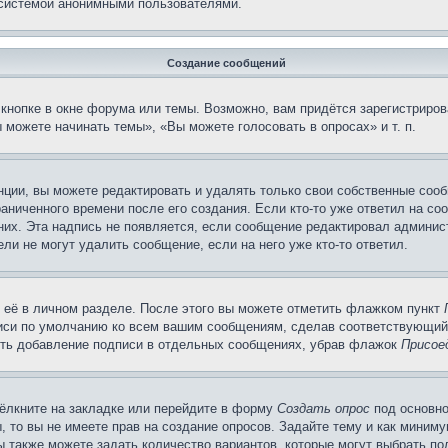
 системой анонимными пользователями.
Создание сообщений
кнопке в окне форума или темы. Возможно, вам придётся зарегистриров
можете начинать темы», «Вы можете голосовать в опросах» и т. п.
ции, вы можете редактировать и удалять только свои собственные сооб
аниченного времени после его создания. Если кто-то уже ответил на со
 них. Эта надпись не появляется, если сообщение редактировал админис
ли не могут удалить сообщение, если на него уже кто-то ответил.
 её в личном разделе. После этого вы можете отметить флажком пункт
писи по умолчанию ко всем вашим сообщениям, сделав соответствующий
нить добавление подписи в отдельных сообщениях, убрав флажок
Присое
ёлкните на закладке или перейдите в форму
Создать опрос
под основно
, то вы не имеете прав на создание опросов. Задайте тему и как миним
ы также можете задать количество вариантов, которые могут выбрать п