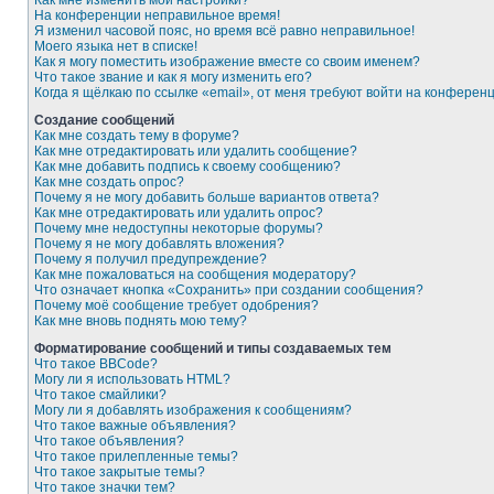
Как мне изменить мои настройки?
На конференции неправильное время!
Я изменил часовой пояс, но время всё равно неправильное!
Моего языка нет в списке!
Как я могу поместить изображение вместе со своим именем?
Что такое звание и как я могу изменить его?
Когда я щёлкаю по ссылке «email», от меня требуют войти на конферен
Создание сообщений
Как мне создать тему в форуме?
Как мне отредактировать или удалить сообщение?
Как мне добавить подпись к своему сообщению?
Как мне создать опрос?
Почему я не могу добавить больше вариантов ответа?
Как мне отредактировать или удалить опрос?
Почему мне недоступны некоторые форумы?
Почему я не могу добавлять вложения?
Почему я получил предупреждение?
Как мне пожаловаться на сообщения модератору?
Что означает кнопка «Сохранить» при создании сообщения?
Почему моё сообщение требует одобрения?
Как мне вновь поднять мою тему?
Форматирование сообщений и типы создаваемых тем
Что такое BBCode?
Могу ли я использовать HTML?
Что такое смайлики?
Могу ли я добавлять изображения к сообщениям?
Что такое важные объявления?
Что такое объявления?
Что такое прилепленные темы?
Что такое закрытые темы?
Что такое значки тем?